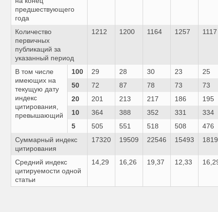
на конец
предшествующего
года
Количество
1212
1200
1164
1257
1117
первичных
публикаций за
указанный период
В том числе
100
29
28
30
23
25
имеющих на
50
72
87
78
73
73
текущую дату
индекс
20
201
213
217
186
195
цитирования,
10
364
388
352
331
334
превышающий
5
505
551
518
508
476
Суммарный индекс
17320
19509
22546
15493
181
цитирования
Средний индекс
14,29
16,26
19,37
12,33
16,2
цитируемости одной
статьи