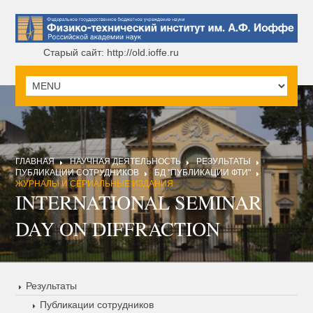
Старый сайт: http://old.ioffe.ru
ГЛАВНАЯ
НАУЧНАЯ ДЕЯТЕЛЬНОСТЬ
РЕЗУЛЬТАТЫ
ПУБЛИКАЦИИ СОТРУДНИКОВ
БД "ПУБЛИКАЦИИ ФТИ"
ЖУРНАЛЫ И СЕРИАЛЬНЫЕ ИЗДАНИЯ
INTERNATIONAL SEMINAR
DAY ON DIFFRACTION
Результаты
Публикации сотрудников