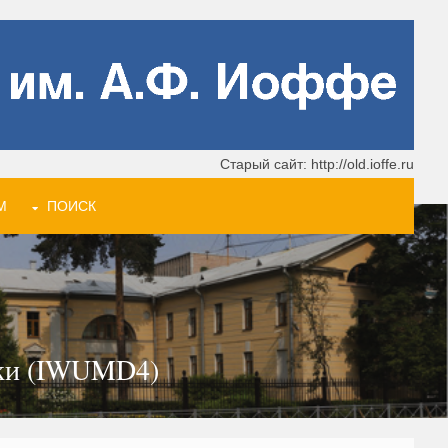
Старый сайт: http://old.ioffe.ru
М
ПОИСК
ики (IWUMD4)