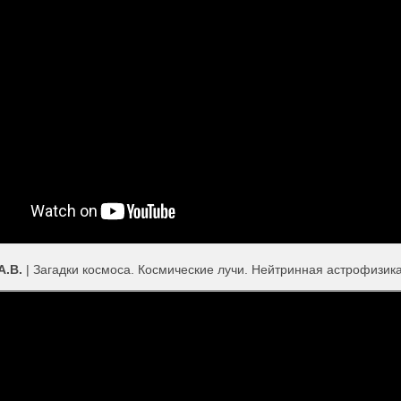
А.В.
| Загадки космоса. Космические лучи. Нейтринная астрофизика