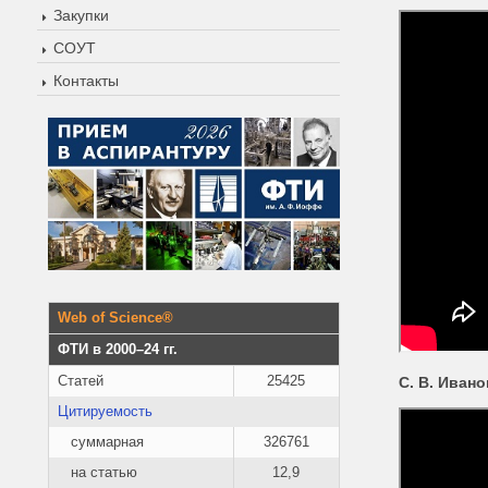
Закупки
СОУТ
Контакты
Web of Science®
ФТИ в 2000–24 гг.
Статей
25425
С. В. Иван
Цитируемость
суммарная
326761
на статью
12,9