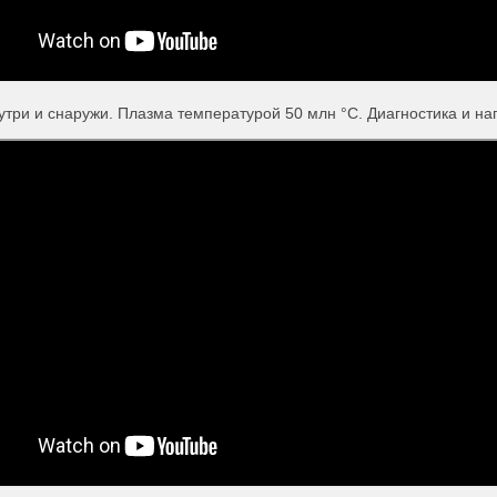
утри и снаружи. Плазма температурой 50 млн °С. Диагностика и на