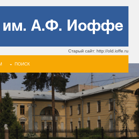
Старый сайт: http://old.ioffe.ru
М
ПОИСК