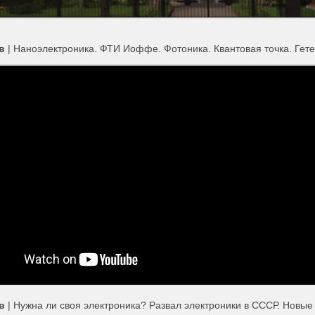
ов
| Наноэлектроника. ФТИ Иоффе. Фотоника. Квантовая точка. Ге
в
| Нужна ли своя электроника? Развал электроники в СССР. Новы