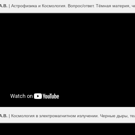
А.В.
| Астрофизика и Космология. Вопрос/ответ. Тёмная материя, ч
А.В.
| Космология в электромагнитном излучении. Черные дыры, те