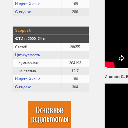
Индекс Хирша
169
G-индекс
286
Scopus®
ФТИ в 2000–24 гг.
Статей
28655
Цитируемость
суммарная
364193
на статью
12,7
Иванов С. 
Индекс Хирша
180
G-индекс
304