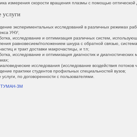
ика измерения скорости вращения плазмы с помощью оптической 
 услуги
дение экспериментальных исследований в различных режимах раб
екса УНУ;
ботка, исследование и оптимизация различных систем, использующи
ления равновесием/положением шнура с обратной связью, система
астиц и тракт доставки макрочастицы, и т.п;
ботка, исследование и оптимизация диагностик и диагностических
аках;
иаловедческие исследования (исследование воздействия потоков час
дение практики студентов профильных специальностей вузов;
е услуги, по договоренности с пользователями.
У ТУМАН-3М