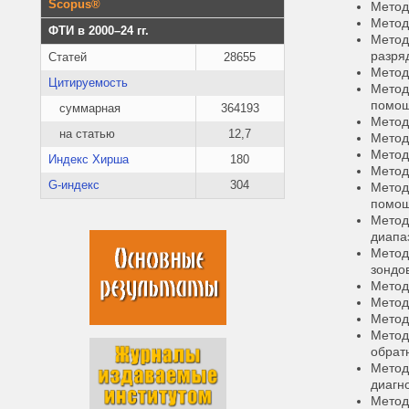
Scopus®
Метод
Метод
ФТИ в 2000–24 гг.
Метод
разря
Статей
28655
Метод
Цитируемость
Метод
помощ
суммарная
364193
Метод
на статью
12,7
Метод
Метод
Индекс Хирша
180
Метод
G-индекс
304
Метод
помощ
Метод
диапа
Метод
зондо
Метод
Метод
Метод
Метод
обрат
Метод
диагн
Метод