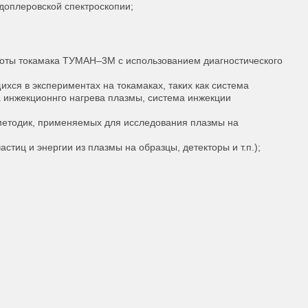
доплеровской спектроскопии;
оты токамака ТУМАН–3М с использованием диагностического
хся в экспериментах на токамаках, таких как система
 инжекционнго нагрева плазмы, система инжекции
 методик, применяемых для исследования плазмы на
тиц и энергии из плазмы на образцы, детекторы и т.п.);