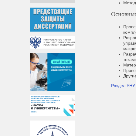
Метод
Основные
Прове
компл
Разра
управ
макроч
Разра
токам
Матер
Прове
Други
Раздел УН