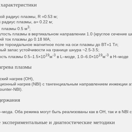
характеристики
ой радиус плазмы, R =0.53 м;
 радиус плазмы, a= 0.22 м;
3
 плазмы 0.5 м
;
утость плазмы в вертикальном направлении 1.0 (круглое сечение 
ий ток плазмы до 0.18 МА;
ее тороидальное магнитное поле на оси плазмы до BT=1 Тл;
ный запас устойчивости на границе шнура ~2.5-3.5;
19
-3
19
-3
ость плазмы 0.5–1.5×10
м
в L–моде, 1.0–6.0×10
м
в Н–моде
грева плазмы
ский нагрев (ОН),
ционный нагрев (NBI) с тангенциальным направлением инжекции ат
ounter-NBI).
держания
Н–мода. Оба режима могут быть реализованы как в ОН, так и в NBI 
 экспериментальные и диагностические методики