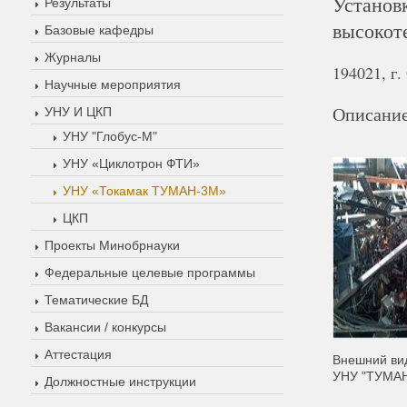
Установ
Результаты
высокот
Базовые кафедры
Журналы
194021, г.
Научные мероприятия
Описание
УНУ И ЦКП
УНУ "Глобус-М"
УНУ «Циклотрон ФТИ»
УНУ «Токамак ТУМАН-3М»
ЦКП
Проекты Минобрнауки
Федеральные целевые программы
Тематические БД
Вакансии / конкурсы
Аттестация
Внешний ви
УНУ "ТУМА
Должностные инструкции