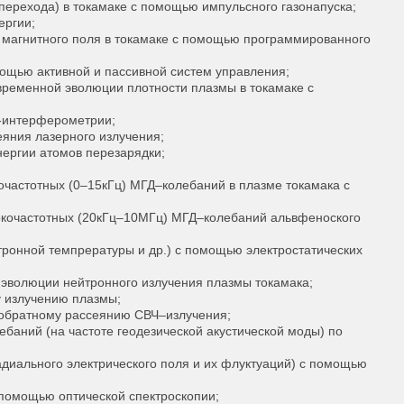
ерехода) в токамаке с помощью импульсного газонапуска;
ергии;
 магнитного поля в токамаке с помощью программированного
ощью активной и пассивной систем управления;
ременной эволюции плотности плазмы в токамаке с
-интерферометрии;
яния лазерного излучения;
ергии атомов перезарядки;
очастотных (0–15кГц) МГД–колебаний в плазме токамака с
окочастотных (20кГц–10МГц) МГД–колебаний альвфеноского
ронной темпрературы и др.) с помощью электростатических
эволюции нейтронного излучения плазмы токамака;
 излучению плазмы;
 обратному рассеянию СВЧ–излучения;
баний (на частоте геодезической акустической моды) по
диального электрического поля и их флуктуаций) с помощью
 помощью оптической спектроскопии;