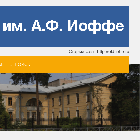
Старый сайт: http://old.ioffe.ru
М
ПОИСК