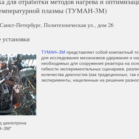
ка для отработки методов нагрева и оптимизац
емпературной плазмы (ТУМАН-3М)
 Санкт-Петербург, Политехническая ул., дом 26
 установки
ТУМАН–3М
представляет собой компактный т
для исследования механизмов удержания и на
необходимых для сооружения реактора на осно
гибкости экспериментальных сценариев, разл
количества диагностик (как традиционных, та
эксперименты, нацеленные на решение разнооб
д циклотрона
Н–3М"