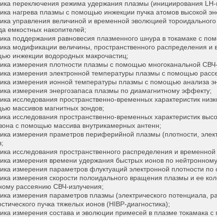
ика переключения режима удержания плазмы (инициирования LH-п
ика нагрева плазмы с помощью инжекции пучка атомов высокой эн
ика управления величиной и временной эволюцией тороидального
да емкостных накопителей;
ика поддержания равновесия плазменного шнура в токамаке с пом
ика модификации величины, пространственного распределения и в
ью инжекции водородных макрочастиц;
ика измерения плотности плазмы с помощью многоканальной СВЧ
ика измерения электронной температуры плазмы с помощью рассе
ика измерения ионной температуры плазмы с помощью анализа эн
ика измерения энергозапаса плазмы по диамагнитному эффекту;
ика исследования пространственно-временных характеристик низк
ью массивов магнитных зондов;
ика исследования пространственно-временных характеристик выс
зона с помощью массива внутрикамерных антенн;
ика измерения праметров периферийной плазмы (плотности, элект
в;
ика исследования пространственного распределения и временной 
ика измерения времени удержания быстрых ионов по нейтронному
ика измерения параметров флуктуаций электронной плотности по
ика измерения скорости полоидального вращения плазмы и ее коле
ному рассеянию СВЧ-излучения;
ика измерения параметров плазмы (электрического потенциала, ра
остического пучка тяжелых ионов (HIBP-диагностика);
ика измерения состава и эволюции примесей в плазме токамака с