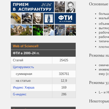
Основные 
больш
малый
объем
вытян
рабоч
рабоч
типич
Web of Science®
плотн
ФТИ в 2000–24 гг.
Режимы на
Статей
25425
омиче
Цитируемость
инжек
ему (c
суммарная
326761
на статью
12,9
Режимы у
Индекс Хирша
169
L– и 
G-индекс
286
Некоторые