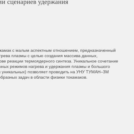
ии сценариев удержания
окамак с малым аспектным отношением, предназначенный
грева плазмы с целью создания массива данных,
ве реакции термоядерного синтеза. Уникальное сочетание
ичных режимов нагрева и удержания плазмы и большого
к и уникальных) позволяет проводить на УНУ ТУМАН–3М
разных задач в области физики токамаков.