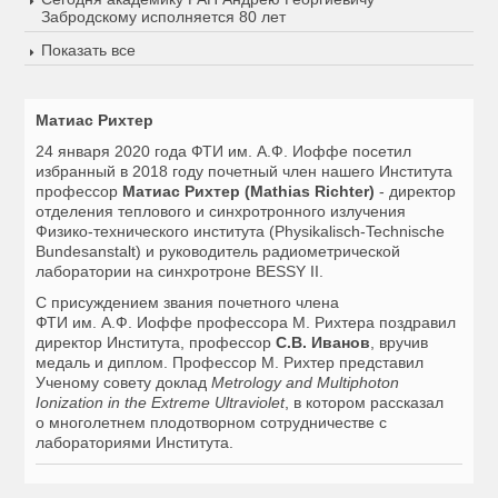
Забродскому исполняется 80 лет
Показать все
Матиас Рихтер
24 января 2020 года
ФТИ им. А.Ф. Иоффе посетил
избранный в 2018 году почетный член нашего Института
профессор
Матиас Рихтер (Mathias Richter)
- директор
отделения теплового и синхротронного излучения
Физико-технического института (Physikalisch-Technische
Bundesanstalt) и руководитель радиометрической
лаборатории на синхротроне BESSY II.
С присуждением звания почетного члена
ФТИ им. А.Ф. Иоффе профессора М. Рихтера поздравил
директор Института, профессор
С.В. Иванов
, вручив
медаль и диплом. Профессор М. Рихтер представил
Ученому совету доклад
Metrology and Multiphoton
Ionization in the Extreme Ultraviolet
, в котором рассказал
о многолетнем плодотворном сотрудничестве с
лабораториями Института.