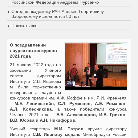
Российской Федерации Андреем Фурсенко
Сегодня академику РАН Андрею Георгиевичу
Забродскому исполняется 80 лет
Показать все
О поздравлении
лауреатов конкурсов
2021 года
21 января 2022 года на
заседании Ученого
совета директором
Института С.В. Ивановы
м были торжественно
поздравлены лауреаты
конкурсов премий им. А.Ф. Иоффе и им. Я.И. Френкеля
-
М.Е. Левинштейн, С.Л. Румянцев, A.Е. Романов,
А.Л. Колесникова
, а также победители конкурса
Человек 2021 года –
Е.Б. Александров, И.В. Грехов,
В.В. Юсова и А.Н. Никифоров
.
Ученый секретарь
М.И. Патров
вручил директору
Института
С.В. Иванову
медаль Минобрнауки России