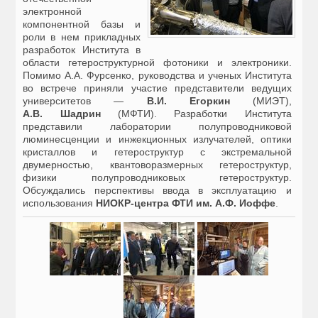
электронной
компонентной базы и
роли в нем прикладных
разработок Института в
области гетероструктурной фотоники и электроники.
Помимо А.А. Фурсенко, руководства и ученых Института
во встрече приняли участие представители ведущих
университетов —
В.И. Егоркин
(МИЭТ),
А.В. Шадрин
(МФТИ). Разработки Института
представили лаборатории полупроводниковой
люминесценции и инжекционных излучателей, оптики
кристаллов и гетероструктур с экстремальной
двумерностью, квантоворазмерных гетероструктур,
физики полупроводниковых гетероструктур.
Обсуждались перспективы ввода в эксплуатацию и
использования
НИОКР-центра ФТИ им. А.Ф. Иоффе
.