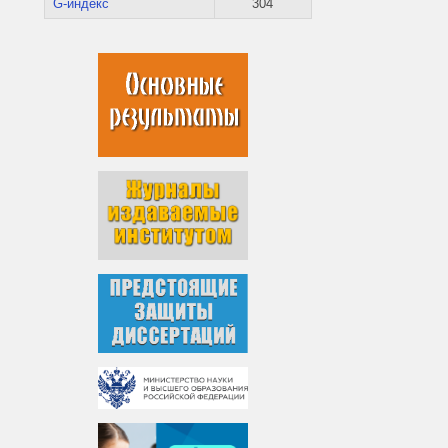
G-индекс
304