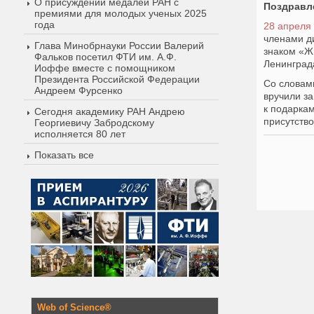
О присуждении медалей РАН с
Поздравл
премиями для молодых ученых 2025
года
28 апреля
членами д
Глава Минобрнауки России Валерий
знаком «Ж
Фальков посетил ФТИ им. А.Ф.
Ленинград
Иоффе вместе с помощником
Президента Российской Федерации
Со словам
Андреем Фурсенко
вручили з
к подарка
Сегодня академику РАН Андрею
присутств
Георгиевичу Забродскому
исполняется 80 лет
Показать все
Web of Science®