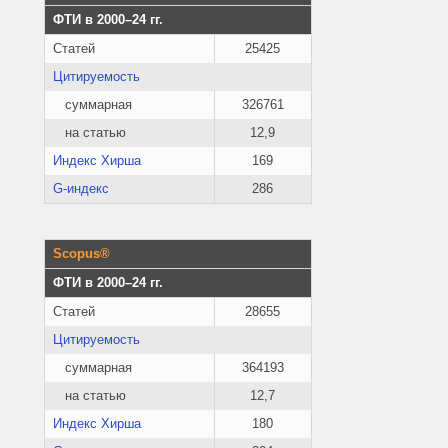
ФТИ в 2000–24 гг.
Статей
25425
Цитируемость
суммарная
326761
на статью
12,9
Индекс Хирша
169
G-индекс
286
Scopus®
ФТИ в 2000–24 гг.
Статей
28655
Цитируемость
суммарная
364193
на статью
12,7
Индекс Хирша
180