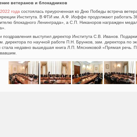
ение ветеранов и блокадников
 2022 года
состоялась приуроченная ко Дню Победы встреча ветера
ирекции Института. В ФТИ им. А.Ф. Иоффе продолжают работать 3
ителю блокадного Ленинграда», а С.П. Никаноров награжден меда
а».
и поздравления выступил директор Института С.В. Иванов. Подарк
ам. директора по научной работе П.Н. Брунков, зам. директора по
м стала недавно вышедшая книга Л.П. Мясниковой «Прямая речь. П
овавшим.