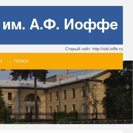
Старый сайт: http://old.ioffe.ru
М
ПОИСК