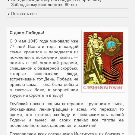
Забродскому исполняется 80 лет
Показать все
С днем Победы!
С 9 мая 1945 года миновало уже
77 лет! Все эти годы в каждой
семье хранится и передается из
поколения в поколение память —
память о той огромной радости,
смешанной с безмерной скорбью,
которые испытывали люди,
встретившие тот День. Победа не
пришла сама — она была добыта
в тяжелых боях, в упорнейшем
труде, на фронте и в тылу!
Глубокий поклон нашим ветеранам, труженикам тыла,
блокадникам, ленинградцам и всем, кто пережил то
время, кто отстоял свободу и независимость нашей
Родины и вынес на своих плечах все тяготы ее
послевоенного восстановления и развития!
Поздравляем всех сотрудников Института и их близких с