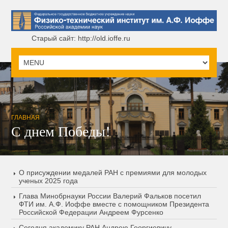
Старый сайт: http://old.ioffe.ru
ГЛАВНАЯ
С днем Победы!
О присуждении медалей РАН с премиями для молодых
ученых 2025 года
Глава Минобрнауки России Валерий Фальков посетил
ФТИ им. А.Ф. Иоффе вместе с помощником Президента
Российской Федерации Андреем Фурсенко
Сегодня академику РАН Андрею Георгиевичу