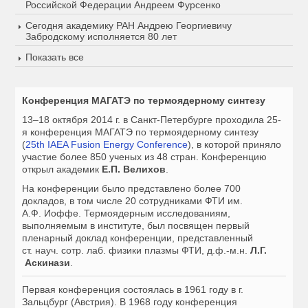
Российской Федерации Андреем Фурсенко
Сегодня академику РАН Андрею Георгиевичу
Забродскому исполняется 80 лет
Показать все
Конференция МАГАТЭ по термоядерному синтезу
13–18 октября 2014 г.
в Санкт-Петербурге проходила 25-
я конференция МАГАТЭ по термоядерному синтезу
(
25th IAEA Fusion Energy Conference
), в которой приняло
участие более 850 ученых из 48 стран. Конференцию
открыл академик
Е.П. Велихов
.
На конференции было представлено более 700
докладов, в том числе 20 сотрудниками ФТИ им.
А.Ф. Иоффе. Термоядерным исследованиям,
выполняемым в институте, был посвящен первый
пленарный доклад конференции, представленный
ст. науч. сотр. лаб. физики плазмы ФТИ, д.ф.-м.н.
Л.Г.
Аскинази
.
Первая конференция состоялась в 1961 году в г.
Зальцбург (Австрия). В 1968 году конференция