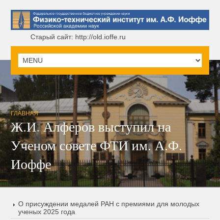
Старый сайт: http://old.ioffe.ru
ГЛАВНАЯ
Ж.И. Алферов выступил на
Ученом совете ФТИ им. А.Ф.
Иоффе
О присуждении медалей РАН с премиями для молодых
ученых 2025 года