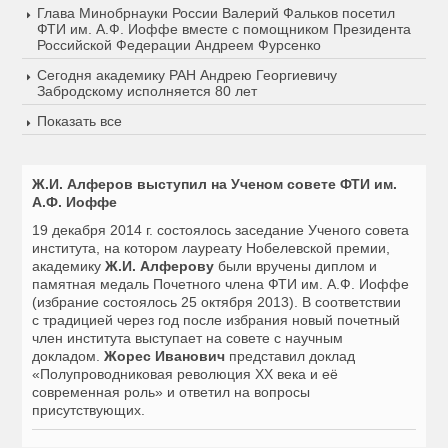
Глава Минобрнауки России Валерий Фальков посетил
ФТИ им. А.Ф. Иоффе вместе с помощником Президента
Российской Федерации Андреем Фурсенко
Сегодня академику РАН Андрею Георгиевичу
Забродскому исполняется 80 лет
Показать все
Ж.И. Алферов выступил на Ученом совете ФТИ им.
А.Ф. Иоффе
19 декабря 2014 г.
состоялось заседание Ученого совета
института, на котором лауреату Нобелевской премии,
академику
Ж.И. Алферову
были вручены диплом и
памятная медаль Почетного члена ФТИ им. А.Ф. Иоффе
(избрание состоялось
25 октября 2013
). В соответствии
с традицией через год после избрания новый почетный
член института выступает на совете с научным
докладом.
Жорес Иванович
представил доклад
«Полупроводниковая революция ХХ века и её
современная роль» и ответил на вопросы
присутствующих.