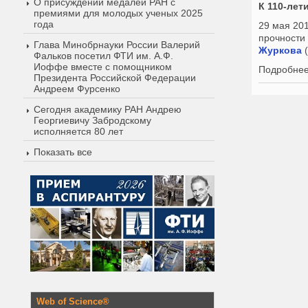
О присуждении медалей РАН с
К 110-лет
премиями для молодых ученых 2025
года
29 мая 20
прочности
Глава Минобрнауки России Валерий
Журкова
(
Фальков посетил ФТИ им. А.Ф.
Иоффе вместе с помощником
Подробнее
Президента Российской Федерации
Андреем Фурсенко
Сегодня академику РАН Андрею
Георгиевичу Забродскому
исполняется 80 лет
Показать все
Web of Science®