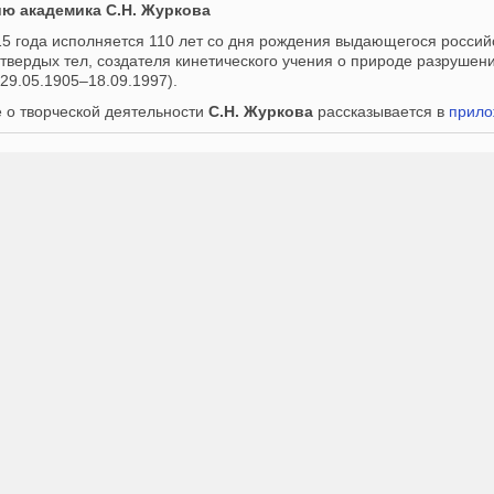
ию академика С.Н. Журкова
15 года
исполняется 110 лет со дня рождения выдающегося российс
 твердых тел, создателя кинетического учения о природе разруше
29.05.1905–18.09.1997).
 о творческой деятельности
С.Н. Журкова
рассказывается в
прило