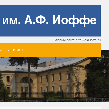
Старый сайт: http://old.ioffe.ru
М
ПОИСК