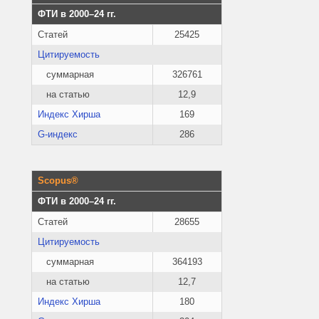
ФТИ в 2000–24 гг.
Статей
25425
Цитируемость
суммарная
326761
на статью
12,9
Индекс Хирша
169
G-индекс
286
Scopus®
ФТИ в 2000–24 гг.
Статей
28655
Цитируемость
суммарная
364193
на статью
12,7
Индекс Хирша
180