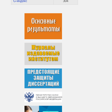
G-индекс
304