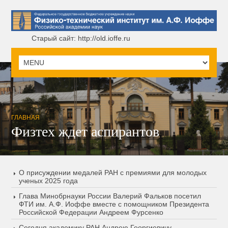
Старый сайт: http://old.ioffe.ru
ГЛАВНАЯ
Физтех ждет аспирантов
О присуждении медалей РАН с премиями для молодых
ученых 2025 года
Глава Минобрнауки России Валерий Фальков посетил
ФТИ им. А.Ф. Иоффе вместе с помощником Президента
Российской Федерации Андреем Фурсенко
Сегодня академику РАН Андрею Георгиевичу