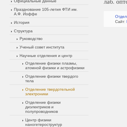
лаб. оп
Официальные данные
Празднование 105-летия ФТИ им.
А.Ф. Иоффе
Отдел
Сайт:
История
Структура
Руководство
Ученый совет института
Научные отделения и центр
Отделение физики плазмы,
атомной физики и астрофизики
Отделение физики твердого
тела
Отделение твердотельной
электроники
Отделение физики
диэлектриков и
полупроводников
Центр физики
наногетероструктур