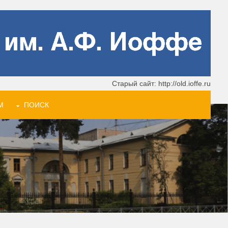
Старый сайт: http://old.ioffe.ru
М
ПОИСК