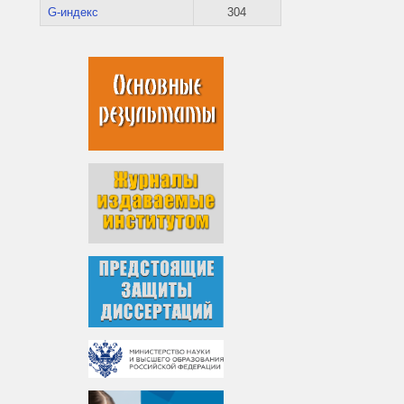
G-индекс
304