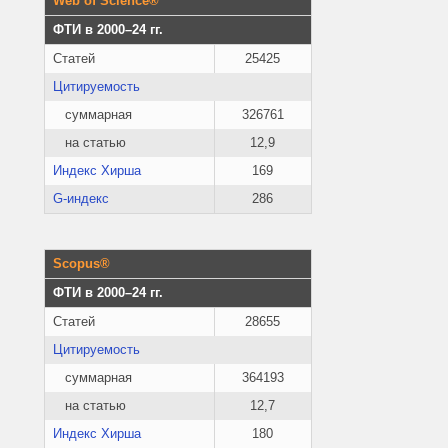
Web of Science®
ФТИ в 2000–24 гг.
Статей
25425
Цитируемость
суммарная
326761
на статью
12,9
Индекс Хирша
169
G-индекс
286
Scopus®
ФТИ в 2000–24 гг.
Статей
28655
Цитируемость
суммарная
364193
на статью
12,7
Индекс Хирша
180