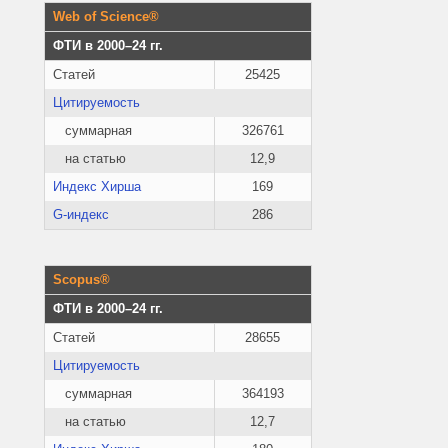
Web of Science®
ФТИ в 2000–24 гг.
Статей
25425
Цитируемость
суммарная
326761
на статью
12,9
Индекс Хирша
169
G-индекс
286
Scopus®
ФТИ в 2000–24 гг.
Статей
28655
Цитируемость
суммарная
364193
на статью
12,7