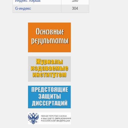
Индекс Хирша
180
G-индекс
304