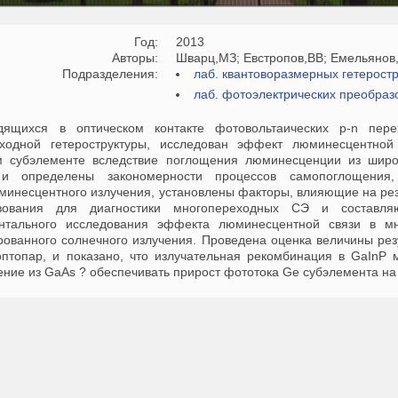
Год:
2013
Авторы:
Шварц,МЗ; Евстропов,ВВ; Емельянов
Подразделения:
лаб. квантоворазмерных гетеростр
лаб. фотоэлектрических преобраз
дящихся в оптическом контакте фотовольтаических p-n пере
еходной гетероструктуры, исследован эффект люминесцентной
м субэлементе вследствие поглощения люминесценции из широ
и определены закономерности процессов самопоглощения, 
минесцентного излучения, установлены факторы, влияющие на рез
зования для диагностики многопереходных СЭ и составля
ентального исследования эффекта люминесцентной связи в м
рованного солнечного излучения. Проведена оценка величины рез
птопар, и показано, что излучательная рекомбинация в GaInP
ение из GaAs ? обеспечивать прирост фототока Ge субэлемента на