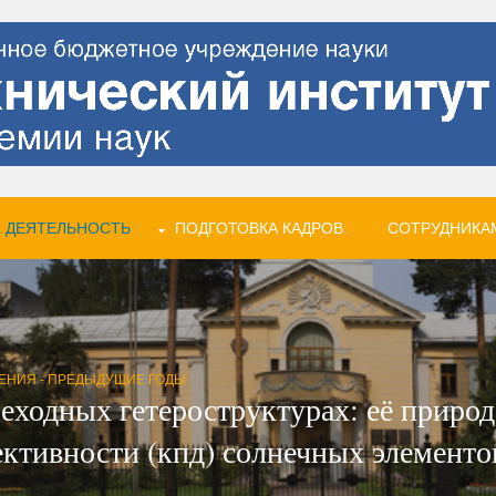
 ДЕЯТЕЛЬНОСТЬ
ПОДГОТОВКА КАДРОВ
СОТРУДНИКА
ЕНИЯ - ПРЕДЫДУЩИЕ ГОДЫ
еходных гетероструктурах: её приро
ктивности (кпд) солнечных элементо