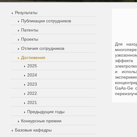
Результаты
Публикации сотрудников
Патенты
Проекты
Для нахо
Отличия сотрудников
многопер
узкозонно
Достижения
эффекта 
2025
электролю
и исполь
2024
эксперим
концентри
2023
GaAs-Ge о
2022
переизлуч
2021
Предыдущие годы
Конкурсные премии
Базовые кафедры