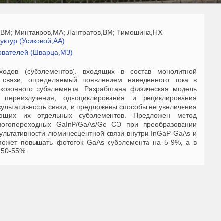
,ВМ; Минтаиров,МА; Лантратов,ВМ; Тимошина,НХ
уктур (Усиковой,АА)
ователей (Шварца,МЗ)
ходов (субэлементов), входящих в состав монолитной
 связи, определяемый появлением наведенного тока в
козонного субэлемента. Разработана физическая модель
переизлучения, одноциклирования и рециклирования
ультативность связи, и предложены способы ее увеличения
ющих их отдельных субэлементов. Предложен метод
ногопереходных GaInP/GaAs/Ge СЭ при преобразовании
ультативности люминесцентной связи внутри InGaP-GaAs и
 может повышать фототок GaAs субэлемента на 5-9%, а в
 50-55%.