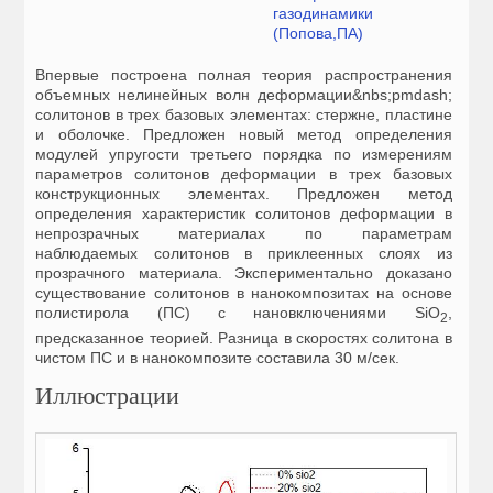
газодинамики
(Попова,ПА)
Впервые построена полная теория распространения
объемных нелинейных волн деформации&nbs;pmdash;
солитонов в трех базовых элементах: стержне, пластине
и оболочке. Предложен новый метод определения
модулей упругости третьего порядка по измерениям
параметров солитонов деформации в трех базовых
конструкционных элементах. Предложен метод
определения характеристик солитонов деформации в
непрозрачных материалах по параметрам
наблюдаемых солитонов в приклеенных слоях из
прозрачного материала. Экспериментально доказано
существование солитонов в нанокомпозитах на основе
полистирола (ПС) с нановключениями SiO
,
2
предсказанное теорией. Разница в скоростях солитона в
чистом ПС и в нанокомпозите составила 30 м/сек.
Иллюстрации