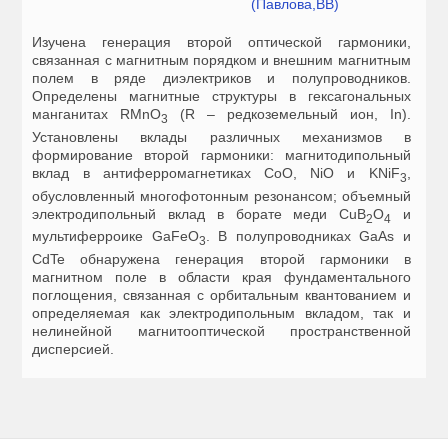
(Павлова,ВВ)
Изучена генерация второй оптической гармоники,
связанная с магнитным порядком и внешним магнитным
полем в ряде диэлектриков и полупроводников.
Определены магнитные структуры в гексагональных
манганитах RMnO
(R – редкоземельный ион, In).
3
Установлены вклады различных механизмов в
формирование второй гармоники: магнитодипольный
вклад в антиферромагнетиках CoO, NiO и KNiF
,
3
обусловленный многофотонным резонансом; объемный
электродипольный вклад в борате меди CuB
O
и
2
4
мультиферроике GaFeO
. В полупроводниках GaAs и
3
CdTe обнаружена генерация второй гармоники в
магнитном поле в области края фундаментального
поглощения, связанная с орбитальным квантованием и
определяемая как электродипольным вкладом, так и
нелинейной магнитооптической пространственной
дисперсией.