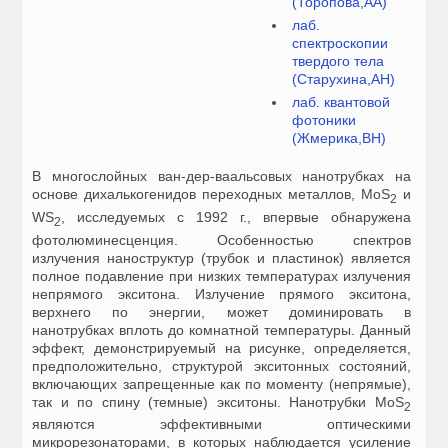
(Торопова,АА)
лаб.
спектроскопии
твердого тела
(Старухина,АН)
лаб. квантовой
фотоники
(Жмерика,ВН)
В многослойных ван-дер-ваальсовых нанотрубках на
основе дихалькогенидов переходных металлов, MoS
и
2
WS
, исследуемых с 1992 г., впервые обнаружена
2
фотолюминесценция. Особенностью спектров
излучения наноструктур (трубок и пластинок) является
полное подавление при низких температурах излучения
непрямого экситона. Излучение прямого экситона,
верхнего по энергии, может доминировать в
нанотрубках вплоть до комнатной температуры. Данный
эффект, демонстрируемый на рисунке, определяется,
предположительно, структурой экситонных состояний,
включающих запрещенные как по моменту (непрямые),
так и по спину (темные) экситоны. Нанотрубки MoS
2
являются эффективными оптическими
микрорезонаторами, в которых наблюдается усиление