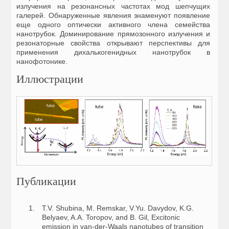
излучения на резонансных частотах мод шепчущих
галерей. Обнаруженные явления знаменуют появление
еще одного оптически активного члена семейства
нанотрубок. Доминирование прямозонного излучения и
резонаторные свойства открывают перспективы для
применения дихалькогенидных нанотрубок в
нанофотонике.
Иллюстрации
Публикации
T.V. Shubina, M. Remskar, V.Yu. Davydov, K.G.
Belyaev, A.A. Toropov, and B. Gil, Excitonic
emission in van-der-Waals nanotubes of transition