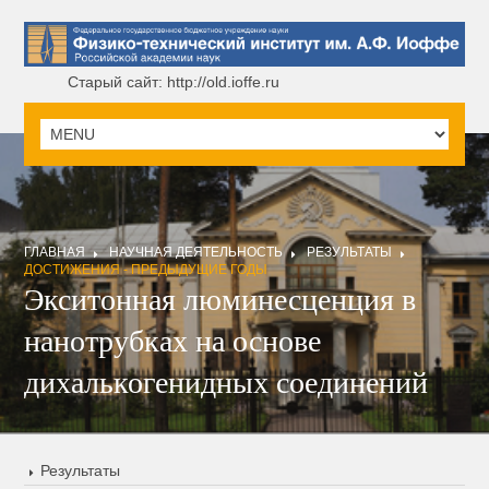
Старый сайт: http://old.ioffe.ru
ГЛАВНАЯ
НАУЧНАЯ ДЕЯТЕЛЬНОСТЬ
РЕЗУЛЬТАТЫ
ДОСТИЖЕНИЯ - ПРЕДЫДУЩИЕ ГОДЫ
Экситонная люминесценция в
нанотрубках на основе
дихалькогенидных соединений
Результаты