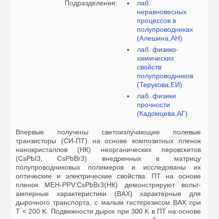
Подразделения:
лаб.
неравновесных
процессов в
полупроводниках
(Алешина,АН)
лаб. физико-
химических
свойств
полупроводников
(Терукова,ЕИ)
лаб. физики
прочности
(Кадомцева,АГ)
Впервые получены светоизлучающие полевые
транзисторы (СИ-ПТ) на основе композитных пленок
нанокристаллов (НК) неорганических перовскитов
(CsPbI3, CsPbBr3) внедренных в матрицу
полупроводниковых полимеров и исследованы их
оптические и электрические свойства. ПТ на основе
пленок MEH-PPV:CsPbBr3(НК) демонстрируют вольт-
амперные характеристики (ВАХ) характерные для
дырочного транспорта, с малым гистерезисом ВАХ при
Т < 200 K. Подвижности дырок при 300 K в ПТ на основе