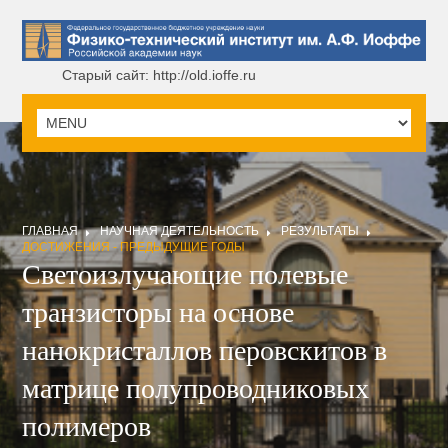
Старый сайт: http://old.ioffe.ru
ГЛАВНАЯ
НАУЧНАЯ ДЕЯТЕЛЬНОСТЬ
РЕЗУЛЬТАТЫ
ДОСТИЖЕНИЯ - ПРЕДЫДУЩИЕ ГОДЫ
Светоизлучающие полевые
транзисторы на основе
нанокристаллов перовскитов в
матрице полупроводниковых
полимеров