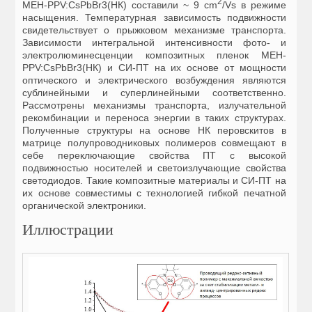
2
MEH-PPV:CsPbBr3(НК) составили ~ 9 сm
/Vs в режиме
насыщения. Температурная зависимость подвижности
свидетельствует о прыжковом механизме транспорта.
Зависимости интегральной интенсивности фото- и
электролюминесценции композитных пленок MEH-
PPV:CsPbBr3(НК) и СИ-ПТ на их основе от мощности
оптического и электрического возбуждения являются
сублинейными и суперлинейными соответственно.
Рассмотрены механизмы транспорта, излучательной
рекомбинации и переноса энергии в таких структурах.
Полученные структуры на основе НК перовскитов в
матрице полупроводниковых полимеров совмещают в
себе переключающие свойства ПТ с высокой
подвижностью носителей и светоизлучающие свойства
светодиодов. Такие композитные материалы и СИ-ПТ на
их основе совместимы с технологией гибкой печатной
органической электроники.
Иллюстрации