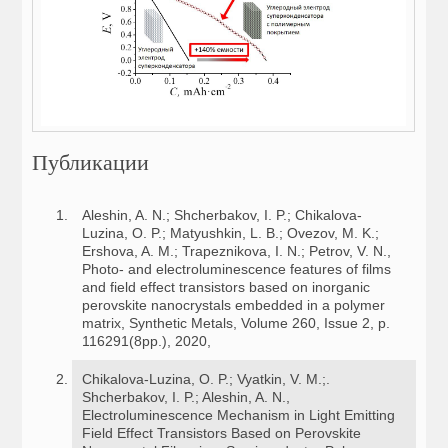
Публикации
Aleshin, A. N.; Shcherbakov, I. P.; Chikalova-
Luzina, O. P.; Matyushkin, L. B.; Ovezov, M. K.;
Ershova, A. M.; Trapeznikova, I. N.; Petrov, V. N.,
Photo- and electroluminescence features of films
and field effect transistors based on inorganic
perovskite nanocrystals embedded in a polymer
matrix, Synthetic Metals, Volume 260, Issue 2, p.
116291(8pp.), 2020,
Chikalova-Luzina, O. P.; Vyatkin, V. M.;.
Shcherbakov, I. P.; Aleshin, A. N.,
Electroluminescence Mechanism in Light Emitting
Field Effect Transistors Based on Perovskite