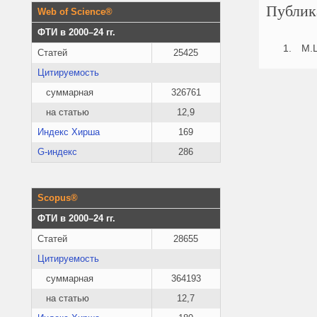
Публик
Web of Science®
ФТИ в 2000–24 гг.
M.L
Статей
25425
Цитируемость
суммарная
326761
на статью
12,9
Индекс Хирша
169
G-индекс
286
Scopus®
ФТИ в 2000–24 гг.
Статей
28655
Цитируемость
суммарная
364193
на статью
12,7