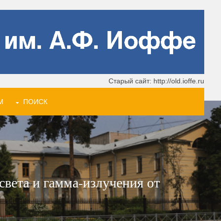
Старый сайт: http://old.ioffe.ru
М
ПОИСК
вета и гамма-излучения от