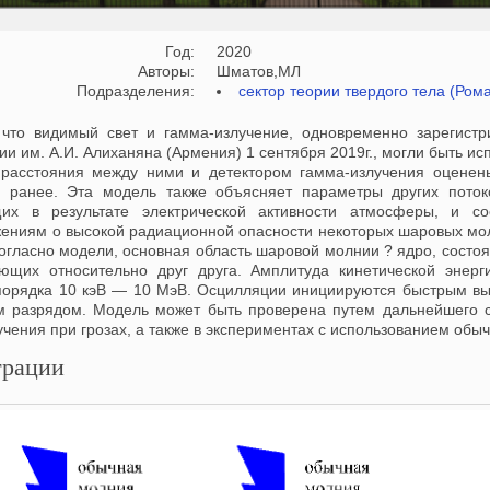
Год:
2020
Авторы:
Шматов,МЛ
Подразделения:
сектор теории твердого тела (Ром
 что видимый свет и гамма-излучение, одновременно зарегист
ии им. А.И. Алиханяна (Армения) 1 сентября 2019г., могли быть 
расстояния между ними и детектором гамма-излучения оценен
ранее. Эта модель также объясняет параметры других потоко
щих в результате электрической активности атмосферы, и с
ениям о высокой радиационной опасности некоторых шаровых мо
Согласно модели, основная область шаровой молнии ? ядро, состо
ющих относительно друг друга. Амплитуда кинетической энерг
порядка 10 кэВ — 10 МэВ. Осцилляции инициируются быстрым вы
м разрядом. Модель может быть проверена путем дальнейшего с
чения при грозах, а также в экспериментах с использованием обыч
рации