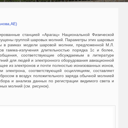
анова,АЕ)
рированные станцией «Арагац» Национальной Физической
испущены группой шаровых молний. Параметры этих шаровых
ы в рамках модели шаровой молнии, предложенной М.Л.
в гамма-излучения длительностью порядка 1с и более,
ообщения, соответствующие обсуждаемым в литературе
лний для людей и электронного оборудования авиационной
ящее из электронов и почти полностью ионизованных ионов,
ии электрона, соответствующей осцилляциям, составляет
бросом в воздух положительного заряда обычной молнией
бора и анализа данных по регистрации видимого света и
ных молний (см. рисунок).