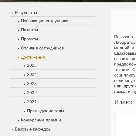
Результаты
Публикации сотрудников
Патенты
Показано,
Проекты
Лаборатор
молний и 
Отличия сотрудников
Шматовым 
Достижения
возникаю
предполож
2025
техники. 
2024
осциллиру
величину 
2023
или други
гамма-излу
2022
Иллюст
2021
Предыдущие годы
Конкурсные премии
Базовые кафедры