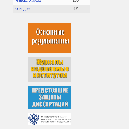
Индекс Хирша
180
G-индекс
304