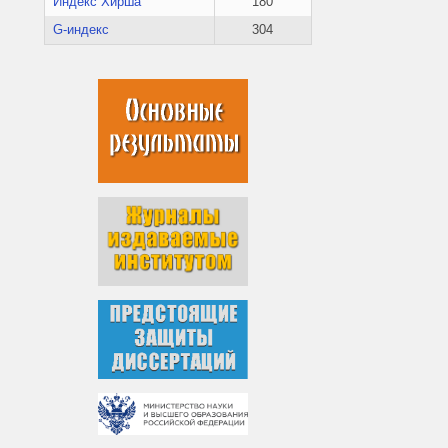
Индекс Хирша
180
G-индекс
304