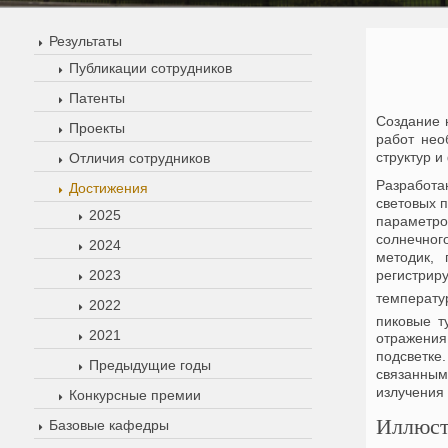
Результаты
Публикации сотрудников
Патенты
Создание 
Проекты
работ нео
структур 
Отличия сотрудников
Разработа
Достижения
световых 
2025
параметро
солнечног
2024
методик,
2023
регистрир
температу
2022
пиковые т
2021
отражения
подсветк
Предыдущие годы
связанным
излучения 
Конкурсные премии
Иллюст
Базовые кафедры