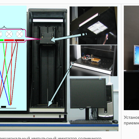
Устано
приемн
нкциональный импульсный имитатор солнечного