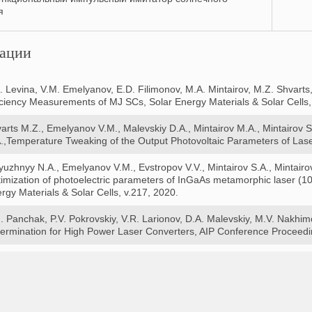
я
ации
. Levina, V.M. Emelyanov, E.D. Filimonov, M.A. Mintairov, M.Z. Shvar
iciency Measurements of MJ SCs, Solar Energy Materials & Solar Cells,
arts M.Z., Emelyanov V.M., Malevskiy D.A., Mintairov M.A., Mintairov S.
.,Temperature Tweaking of the Output Photovoltaic Parameters of Laser
yuzhnyy N.A., Emelyanov V.M., Evstropov V.V., Mintairov S.A., Mintairo
imization of photoelectric parameters of InGaAs metamorphic laser (10
rgy Materials & Solar Cells, v.217, 2020.
. Panchak, P.V. Pokrovskiy, V.R. Larionov, D.A. Malevskiy, M.V. Nakhi
ermination for High Power Laser Converters, AIP Conference Proceed