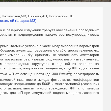
; Нахимович,МВ; Паньчак,АН; Покровский,ПВ
ователей (Шварца,МЗ)
о и лазерного излучений требует обеспечения проводимых
еристик и подтверждения параметров полупроводниковых
ериментальные условия в части моделирования параметров
 образцов, имеют долговременную стабильность технических
атов измерений. Функциональные возможности имитаторов
ния позволили реализовать ряд уникальных измерительных
многопереходных структурах с оценкой их влияния на
сть, фототок, напряжение, мощность, кпд) ФП в диапазоне
2
отока ФП от освещенности (до 300 Вт/см
); регистрировать
исимостей (квантового выхода фотоответа, коэффициентов
щающих напряжениях до 500В и многоволновой (лазерной)
точувствительности многопереходного ФП с оптически
цессы для ФП при импульсной подаче мощного лазерного