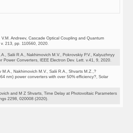
ts, V.M. Andreev, Cascade Optical Coupling and Quantum
 v. 213, рр. 110560, 2020.
A., Salii R.A., Nakhimovich M.V., Pokrovskiy P.V., Kalyuzhnyy
 Power Converters, IEEE Electron Dev. Lett. v.41, 9, 2020.
v M.A., Nakhimovich M.V., Salii R.A., Shvarts M.Z.,?
64 nm) power converters with over 50% efficiency?, Solar
movich and M Z Shvarts, Time Delay at Photovoltaic Parameters
ings 2298, 020008 (2020).