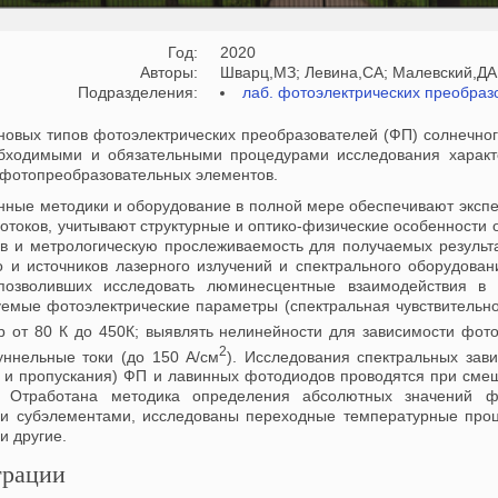
Год:
2020
Авторы:
Шварц,МЗ; Левина,СА; Малевский,ДА
Подразделения:
лаб. фотоэлектрических преобраз
новых типов фотоэлектрических преобразователей (ФП) солнечног
бходимыми и обязательными процедурами исследования характ
и фотопреобразовательных элементов.
нные методики и оборудование в полной мере обеспечивают эксп
потоков, учитывают структурные и оптико-физические особенности
в и метрологическую прослеживаемость для получаемых результ
о и источников лазерного излучений и спектрального оборудова
 позволивших исследовать люминесцентные взаимодействия в 
уемые фотоэлектрические параметры (спектральная чувствительно
р от 80 К до 450К; выявлять нелинейности для зависимости фот
2
уннельные токи (до 150 А/см
). Исследования спектральных зав
 и пропускания) ФП и лавинных фотодиодов проводятся при сме
е. Отработана методика определения абсолютных значений фо
и субэлементами, исследованы переходные температурные про
и другие.
рации