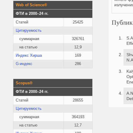
излучени
Web of Science®
ФТИ в 2000–24 гг.
Публик
Статей
25425
Цитируемость
S.A
суммарная
326761
Eff
на статью
12,9
Shv
Индекс Хирша
169
N.A
G-индекс
286
Kal
Opt
Ene
Scopus®
ФТИ в 2000–24 гг.
A.N
Det
Статей
28655
Цитируемость
суммарная
364193
на статью
12,7