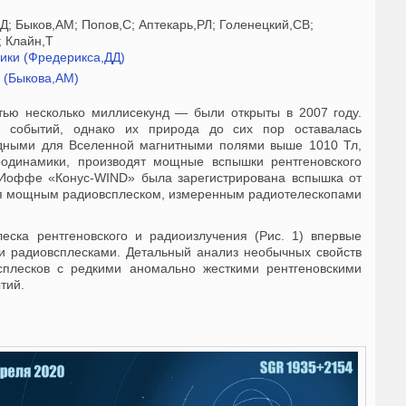
Д; Быков,АМ; Попов,С; Аптекарь,РЛ; Голенецкий,СВ;
; Клайн,Т
ики (Фредерикса,ДД)
й (Быкова,АМ)
ью несколько миллисекунд — были открыты в 2007 году.
х событий, однако их природа до сих пор оставалась
дными для Вселенной магнитными полями выше 1010 Тл,
одинамики, производят мощные вспышки рентгеновского
. Иоффе «Конус-WIND» была зарегистрирована вспышка от
ся мощным радиовсплеском, измеренным радиотелескопами
еска рентгеновского и радиоизлучения (Рис. 1) впервые
ми радиовсплесками. Детальный анализ необычных свойств
всплесков с редкими аномально жесткими рентгеновскими
тий.