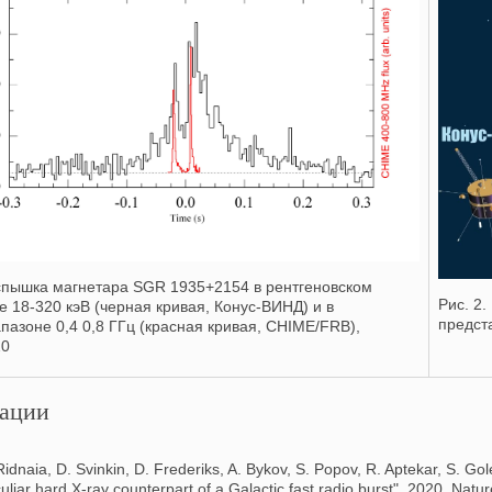
Вспышка магнетара SGR 1935+2154 в рентгеновском
Рис. 2
е 18-320 кэВ (черная кривая, Конус-ВИНД) и в
предст
пазоне 0,4 0,8 ГГц (красная кривая, CHIME/FRB),
20
ации
Ridnaia, D. Svinkin, D. Frederiks, A. Bykov, S. Popov, R. Aptekar, S. Gol
uliar hard X-ray counterpart of a Galactic fast radio burst", 2020, Natu