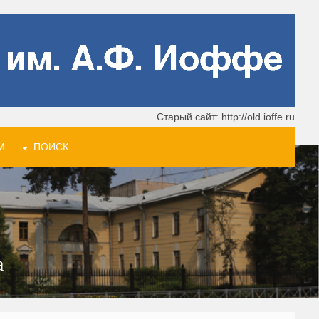
Старый сайт: http://old.ioffe.ru
М
ПОИСК
а