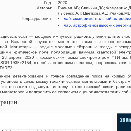
Год:
2020
Авторы:
Ридная,АВ; Свинкин,ДС; Фредерикс,Д
Лысенко,АЛ; Цветкова,АЕ; Уланов,МВ
Подразделения:
лаб. экспериментальной астрофиз
лаб. астрофизики высоких энерги
адиовсплески — мощные импульсы радиоизлучения длительност
о во Вселенной случается множество таких высокоэнергичны
ной. Магнетары — редкие молодые нейтронные звезды с рекор
ими критическое поле поляризации вакуума квантовой электр
. 28 апреля 2020 г. космическим гамма-спектрометром ФТИ им
 SGR 1935+2154, с необычно жестким спектром, сопровождавшая
TARE2.
нное детектирование и точное совпадение пиков на кривых бл
 установить связь между галактическими магнетарами и быстры
шки позволил выдвинуть гипотезу о генетической связи радио
 магнетаров и подкрепить ее согласием оценок частоты таких собы
рации