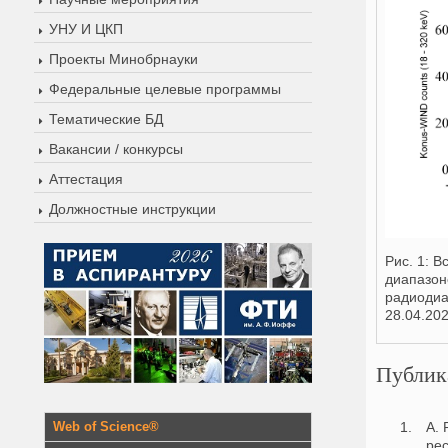
УНУ И ЦКП
Проекты Минобрнауки
Федеральные целевые программы
Тематические БД
Вакансии / конкурсы
Аттестация
Должностные инструкции
Рис. 1: 
диапазон
радиодиа
28.04.20
Публик
A. 
Web of Science®
pec