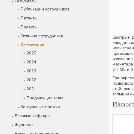
Результаты
Публикации сотрудников
Патенты
Проекты
Отличия сотрудников
Быстрые р
Ежедневн
Достижения
невыяснен
2025
превышающ
излучения
2024
магнетара
CHIME и S
2023
Одновреме
2022
позволило
этой вспы
2021
вспышками
Предыдущие годы
Иллюст
Конкурсные премии
Базовые кафедры
Журналы
Научные мероприятия