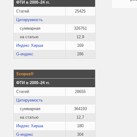
ФТИ в 2000–24 гг.
Статей
25425
Цитируемость
суммарная
326761
на статью
12,9
Индекс Хирша
169
G-индекс
286
Scopus®
ФТИ в 2000–24 гг.
Статей
28655
Цитируемость
суммарная
364193
на статью
12,7
Индекс Хирша
180
G-индекс
304