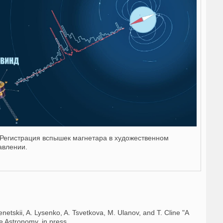
. Регистрация вспышек магнетара в художественном
авлении.
enetskii, A. Lysenko, A. Tsvetkova, M. Ulanov, and T. Cline "A
re Astronomy, in press.