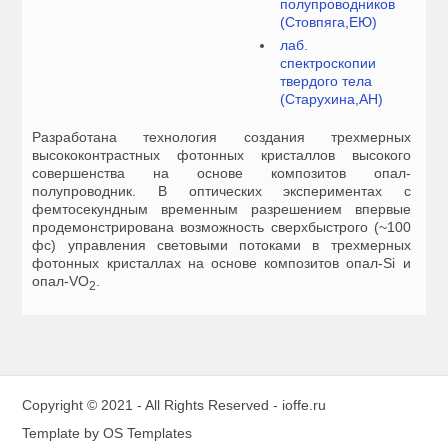
полупроводников
(Стовпяга,ЕЮ)
лаб.
спектроскопии
твердого тела
(Старухина,АН)
Разработана технология создания трехмерных
высококонтрастных фотонных кристаллов высокого
совершенства на основе композитов опал-
полупроводник. В оптических экспериментах с
фемтосекундным временным разрешением впервые
продемонстрирована возможность сверхбыстрого (~100
фс) управления световыми потоками в трехмерных
фотонных кристаллах на основе композитов опал-Si и
опал-VO
.
2
Copyright © 2021 - All Rights Reserved -
ioffe.ru
Template by
OS Templates