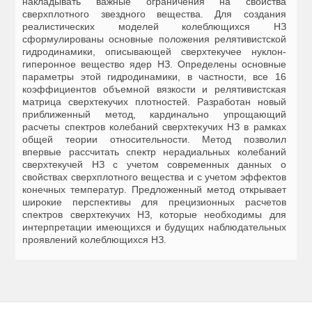
накладывать важные ограничения на свойства
сверхплотного звездного вещества. Для создания
реалистических моделей колеблющихся НЗ
сформулированы основные положения релятивистской
гидродинамики, описывающей сверхтекучее нуклон-
гиперонное вещество ядер НЗ. Определены основные
параметры этой гидродинамики, в частности, все 16
коэффициентов объемной вязкости и релятивистская
матрица сверхтекучих плотностей. Разработан новый
приближенный метод, кардинально упрощающий
расчеты спектров колебаний сверхтекучих НЗ в рамках
общей теории относительности. Метод позволил
впервые рассчитать спектр нерадиальных колебаний
сверхтекучей НЗ с учетом современных данных о
свойствах сверхплотного вещества и с учетом эффектов
конечных температур. Предложенный метод открывает
широкие перспективы для прецизионных расчетов
спектров сверхтекучих НЗ, которые необходимы для
интерпретации имеющихся и будущих наблюдательных
проявлений колеблющихся НЗ.