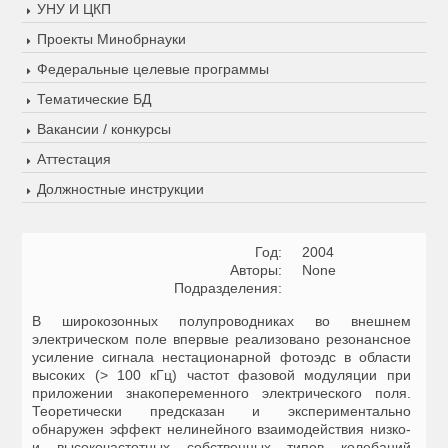
УНУ И ЦКП
Проекты Минобрнауки
Федеральные целевые программы
Тематические БД
Вакансии / конкурсы
Аттестация
Должностные инструкции
Год:
2004
Авторы:
None
Подразделения:
В широкозонных полупроводниках во внешнем
электрическом поле впервые реализовано резонансное
усиление сигнала нестационарной фотоэдс в области
высоких (> 100 кГц) частот фазовой модуляции при
приложении знакопеременного электрического поля.
Теоретически предсказан и экспериментально
обнаружен эффект нелинейного взаимодействия низко-
и высокочастотных собственных типов колебаний