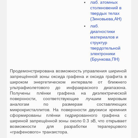
лаб. атомных
столкновений в
твердых телах
(Зиновьева,АН)
лаб.
диагностики
материалов и
структур
твердотельной
электроники
(Брункова,ПН)
Продемонстрирована возможность управления шириной
запрещённой зоны оксида графена и оксида графита в
широком энергетическом интервале от ближнего
ультрафиолетового до инфракрасного диапазона.
Получены плёнки графена на диэлектрической
поверхности, соответствующие лучшим мировым
аналогам по размерам составляющих
микрокристаллитов. На поверхности двуокиси кремния
сформированы плёнки гидрированного графена с
шириной запрещённой зоны около 0.3 эВ, что открывает
возможности для разработки терагерцового
«графенового» транзистора.