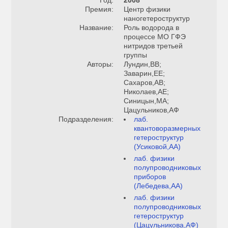
Год:
2008
Премия:
Центр физики
наногетероструктур
Название:
Роль водорода в
процессе МО ГФЭ
нитридов третьей
группы
Авторы:
Лундин,ВВ;
Заварин,ЕЕ;
Сахаров,АВ;
Николаев,АЕ;
Синицын,МА;
Цацульников,АФ
Подразделения:
лаб.
квантоворазмерных
гетероструктур
(Усиковой,АА)
лаб. физики
полупроводниковых
приборов
(Лебедева,АА)
лаб. физики
полупроводниковых
гетероструктур
(Цацульникова,АФ)