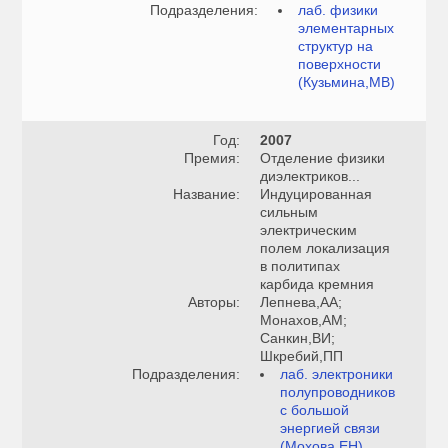
Подразделения:
лаб. физики
элементарных
структур на
поверхности
(Кузьмина,МВ)
Год:
2007
Премия:
Отделение физики
диэлектриков...
Название:
Индуцированная
сильным
электрическим
полем локализация
в политипах
карбида кремния
Авторы:
Лепнева,АА;
Монахов,АМ;
Санкин,ВИ;
Шкребий,ПП
Подразделения:
лаб. электроники
полупроводников
с большой
энергией связи
(Мохова,ЕН)