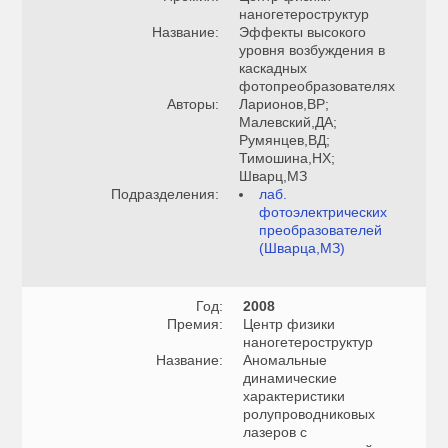
наногетероструктур
Название:
Эффекты высокого
уровня возбуждения в
каскадных
фотопреобразователях
Авторы:
Ларионов,ВР;
Малевский,ДА;
Румянцев,ВД;
Тимошина,НХ;
Шварц,МЗ
Подразделения:
лаб.
фотоэлектрических
преобразователей
(Шварца,МЗ)
Год:
2008
Премия:
Центр физики
наногетероструктур
Название:
Аномальные
динамические
характеристики
ролупроводниковых
лазеров с