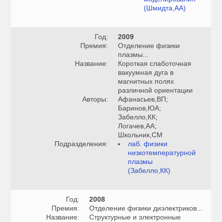
(Шмидта,АА)
Год:
2009
Премия:
Отделение физики
плазмы...
Название:
Короткая слаботочная
вакуумная дуга в
магнитных полях
различной ориентации
Авторы:
Афанасьев,ВП;
Баринов,ЮА;
Забелло,КК;
Логачев,АА;
Школьник,СМ
Подразделения:
лаб. физики
низкотемпературной
плазмы
(Забелло,КК)
Год:
2008
Премия:
Отделение физики диэлектриков...
Название:
Структурные и электронные