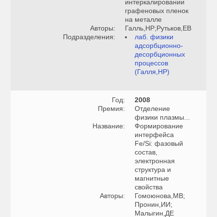
интеркалировании
графеновых пленок
на металле
Авторы:
Галль,НР;Рутьков,ЕВ
Подразделения:
лаб. физики
адсорбционно-
десорбционных
процессов
(Галля,НР)
Год:
2008
Премия:
Отделение
физики плазмы...
Название:
Формирование
интерфейса
Fe/Si: фазовый
состав,
электронная
структура и
магнитные
свойства
Авторы:
Гомоюнова,МВ;
Пронин,ИИ;
Малыгин,ДЕ