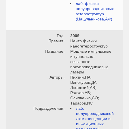
лаб. физики
полупроводниковых
гетероструктур
(Цацульникова,АФ)
Год:
2009
Премия:
Центр физики
наногетероструктур
Название:
Мощные импульсные
и туннельно-
связанные
полупроводниковые
лазеры
Авторы:
Пихтин,НА;
Винокуров,ДА;
Лютецкий,АВ;
Рожков,АВ;
Слипченко,СО;
Тарасов,ИС
Подразделения:
лаб.
полупроводниковой
люминесценции и
инжекционных