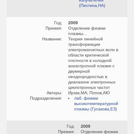
излучателей
(Пихтина,НА)
Год:
2009
Премия:
Отделение физики
плазмы...
Название:
Теория линейной
трансформации
электромагнитных волн в
области критической
плотности в холодной
анизотропной плазме с
двумерной
неоднородностью в
диапазоне электронных
циклотронных частот
Авторы:
Ирзак,МА; Попов,АЮ
Подразделения:
лаб. физики
высокотемпературной
плазмы (Гусакова,ЕЗ)
Год:
2009
Премия:
Отделение физики