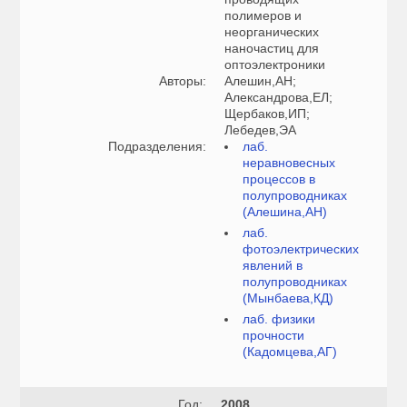
полимеров и
неорганических
наночастиц для
оптоэлектроники
Авторы:
Алешин,АН;
Александрова,ЕЛ;
Щербаков,ИП;
Лебедев,ЭА
Подразделения:
лаб.
неравновесных
процессов в
полупроводниках
(Алешина,АН)
лаб.
фотоэлектрических
явлений в
полупроводниках
(Мынбаева,КД)
лаб. физики
прочности
(Кадомцева,АГ)
Год:
2008