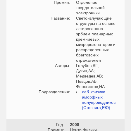
Премия:
Отделение
твердотельной
электроники
Название:
Светоизлучающие
структуры на основе
легированных
эрбием планарных
кремниевых
микрорезонаторов и
распределенных
брегговских
отражателей
Авторы:
Голубев,ВГ;
Дукин,АА;
Медведев,АВ;
Певцов,АБ;
Феоктистов,НА
Подразделения:
лаб. физики
аморфных
полупроводников
(Стовпяга,ЕЮ)
Год:
2008
Премия:
Центр физики