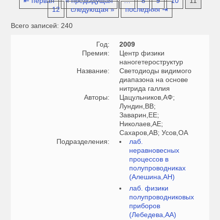
⇤ первая
« предыдущая
…
8
9
10
11
12
следующая »
последняя ⇥
Всего записей: 240
Год:
2009
Премия:
Центр физики
наногетероструктур
Название:
Светодиоды видимого
диапазона на основе
нитрида галлия
Авторы:
Цацульников,АФ;
Лундин,ВВ;
Заварин,ЕЕ;
Николаев,АЕ;
Сахаров,АВ; Усов,ОА
Подразделения:
лаб.
неравновесных
процессов в
полупроводниках
(Алешина,АН)
лаб. физики
полупроводниковых
приборов
(Лебедева,АА)