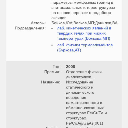
параметры межфазных границ в
эпитаксиальных гетероструктурах
на основе перовскитоподобных
оксидов
Авторы:
Бойков,ЮА;Волков,МП;Данилов,ВА
Подразделения:
лаб. кинетических явлений в
твердых телах при низких
температурах (Волкова,МП)
лаб. физики термоэлементов
(Буркова,АТ)
Год:
2008
Премия:
Отделение физики
диэлектриков...
Название:
Исследование
статического и
динамического
поведения
намагниченности в
обменно-связанных
структурах Fe/Cr/Fe и
структурах
Fe/Cr/Ag/GaAs(001)