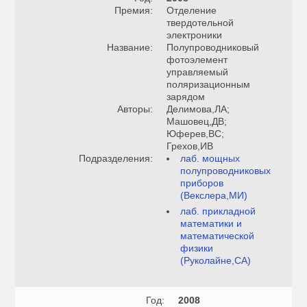
Премия:
Отделение
твердотельной
электроники
Название:
Полупроводниковый
фотоэлемент
управляемый
поляризационным
зарядом
Авторы:
Делимова,ЛА;
Машовец,ДВ;
Юферев,ВС;
Грехов,ИВ
Подразделения:
лаб. мощных
полупроводниковых
приборов
(Векслера,МИ)
лаб. прикладной
математики и
математической
физики
(Руколайне,СА)
Год:
2008