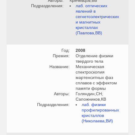
Авторы:
Кричевцов,ББ
Подразделения:
лаб. оптических
явлений в
сегнетоэлектрических
и магнитных
кристаллах
(Павлова,ВВ)
Год:
2008
Премия:
Отделение физики
твердого тела
Название:
Механическая
спектроскопия
мартенситных фаз
сплавов с эффектом
памяти формы
Авторы:
Голяндин,СН;
Сапожников,КВ
Подразделения:
лаб. физики
профилированных
кристаллов
(Николаева,ВИ)