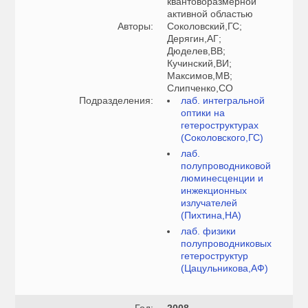
квантоворазмерной
активной областью
Авторы:
Соколовский,ГС;
Дерягин,АГ;
Дюделев,ВВ;
Кучинский,ВИ;
Максимов,МВ;
Слипченко,СО
Подразделения:
лаб. интегральной
оптики на
гетероструктурах
(Соколовского,ГС)
лаб.
полупроводниковой
люминесценции и
инжекционных
излучателей
(Пихтина,НА)
лаб. физики
полупроводниковых
гетероструктур
(Цацульникова,АФ)