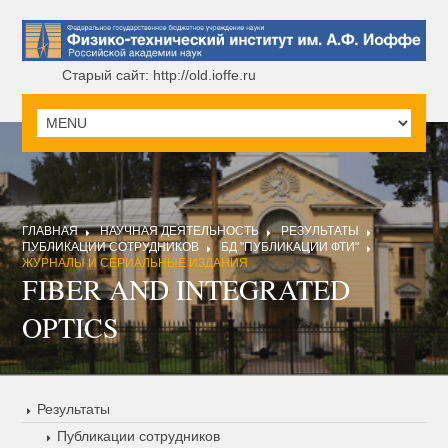
Старый сайт: http://old.ioffe.ru
ГЛАВНАЯ
НАУЧНАЯ ДЕЯТЕЛЬНОСТЬ
РЕЗУЛЬТАТЫ
ПУБЛИКАЦИИ СОТРУДНИКОВ
БД "ПУБЛИКАЦИИ ФТИ"
ЖУРНАЛЫ И СЕРИАЛЬНЫЕ ИЗДАНИЯ
FIBER AND INTEGRATED
OPTICS
Результаты
Публикации сотрудников