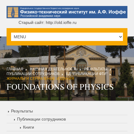
Старый сайт: http://old.ioffe.ru
ГЛАВНАЯ
НАУЧНАЯ ДЕЯТЕЛЬНОСТЬ
РЕЗУЛЬТАТЫ
ПУБЛИКАЦИИ СОТРУДНИКОВ
БД "ПУБЛИКАЦИИ ФТИ"
ЖУРНАЛЫ И СЕРИАЛЬНЫЕ ИЗДАНИЯ
FOUNDATIONS OF PHYSICS
Результаты
Публикации сотрудников
Книги