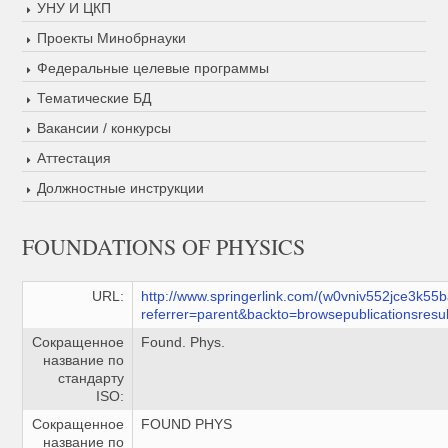
УНУ И ЦКП
Проекты Минобрнауки
Федеральные целевые программы
Тематические БД
Вакансии / конкурсы
Аттестация
Должностные инструкции
FOUNDATIONS OF PHYSICS
URL:
http://www.springerlink.com/(w0vniv552jce3k55
referrer=parent&backto=browsepublicationsresu
Сокращенное
Found. Phys.
название по
стандарту
ISO:
Сокращенное
FOUND PHYS
название по