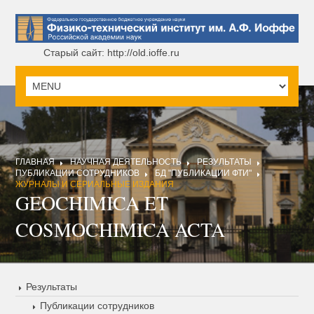
Старый сайт: http://old.ioffe.ru
ГЛАВНАЯ
НАУЧНАЯ ДЕЯТЕЛЬНОСТЬ
РЕЗУЛЬТАТЫ
ПУБЛИКАЦИИ СОТРУДНИКОВ
БД "ПУБЛИКАЦИИ ФТИ"
ЖУРНАЛЫ И СЕРИАЛЬНЫЕ ИЗДАНИЯ
GEOCHIMICA ET
COSMOCHIMICA ACTA
Результаты
Публикации сотрудников