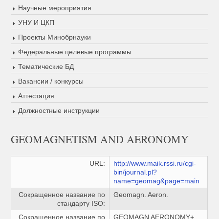
Научные мероприятия
УНУ И ЦКП
Проекты Минобрнауки
Федеральные целевые программы
Тематические БД
Вакансии / конкурсы
Аттестация
Должностные инструкции
GEOMAGNETISM AND AERONOMY
URL:
http://www.maik.rssi.ru/cgi-
bin/journal.pl?
name=geomag&page=main
Сокращенное название по
Geomagn. Aeron.
стандарту ISO:
Сокращенное название по
GEOMAGN AERONOMY+