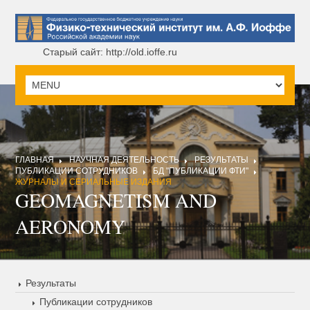
Старый сайт: http://old.ioffe.ru
ГЛАВНАЯ
НАУЧНАЯ ДЕЯТЕЛЬНОСТЬ
РЕЗУЛЬТАТЫ
ПУБЛИКАЦИИ СОТРУДНИКОВ
БД "ПУБЛИКАЦИИ ФТИ"
ЖУРНАЛЫ И СЕРИАЛЬНЫЕ ИЗДАНИЯ
GEOMAGNETISM AND
AERONOMY
Результаты
Публикации сотрудников