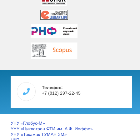
Телефон:
+7 (812) 297-22-45
УНУ «Глобус-М»
УНУ «Циклотрон ФТИ им. А.Ф. Иоффе»
УНУ «Токамак ТУМАН-3М»
ЦКП