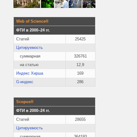
Web of Science®
ФТИ в 2000–24 гг.
Статей
25425
Цитируемость
суммарная
326761
на статью
12,9
Индекс Хирша
169
G-индекс
286
Scopus®
ФТИ в 2000–24 гг.
Статей
28655
Цитируемость
суммарная
364193