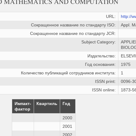
D MATHEMATICS AND COMPUTATION
URL:
http://
Сокращенное название по стандарту ISO:
Appl. M
Сокращенное название по стандарту JCR:
Subject Category:
APPLIE
BIOLOG
Издательство:
ELSEVI
Год основания:
1975
Количество публикаций сотрудников института:
1
ISSN print:
0096-3
ISSN online:
1873-5
Импакт-
Квартиль
Год
фактор
2000
2001
2002