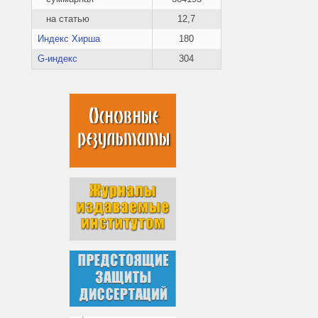
на статью
12,7
Индекс Хирша
180
G-индекс
304