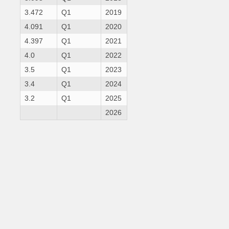
3.472
Q1
2019
4.091
Q1
2020
4.397
Q1
2021
4.0
Q1
2022
3.5
Q1
2023
3.4
Q1
2024
3.2
Q1
2025
2026