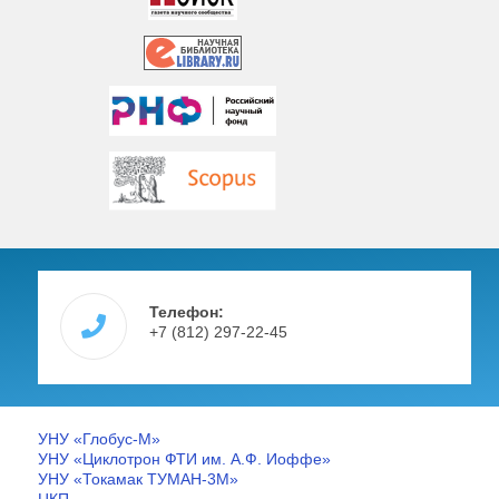
Телефон:
+7 (812) 297-22-45
УНУ «Глобус-М»
УНУ «Циклотрон ФТИ им. А.Ф. Иоффе»
УНУ «Токамак ТУМАН-3М»
ЦКП