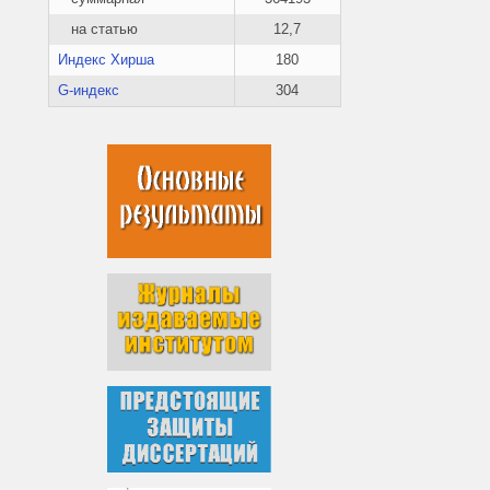
на статью
12,7
Индекс Хирша
180
G-индекс
304