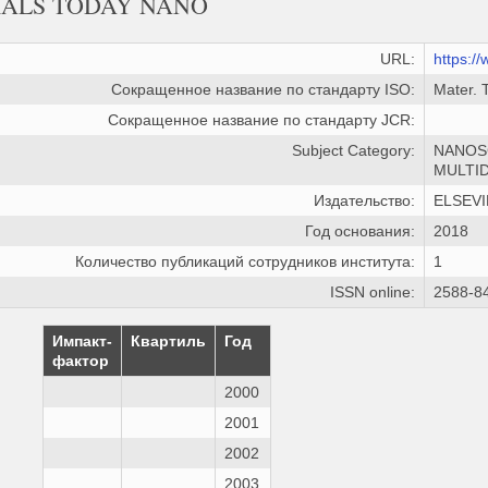
IALS TODAY NANO
URL:
https:/
Сокращенное название по стандарту ISO:
Mater. 
Сокращенное название по стандарту JCR:
Subject Category:
NANOS
MULTID
Издательство:
ELSEVI
Год основания:
2018
Количество публикаций сотрудников института:
1
ISSN online:
2588-8
Импакт-
Квартиль
Год
фактор
2000
2001
2002
2003