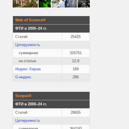
Web of Science®
ФТИ в 2000–24 гг.
Статей
25425
Цитируемость
суммарная
326761
на статью
12,9
Индекс Хирша
169
G-индекс
286
Scopus®
ФТИ в 2000–24 гг.
Статей
28655
Цитируемость
суммарная
364193