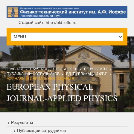
Старый сайт: http://old.ioffe.ru
ГЛАВНАЯ
НАУЧНАЯ ДЕЯТЕЛЬНОСТЬ
РЕЗУЛЬТАТЫ
ПУБЛИКАЦИИ СОТРУДНИКОВ
БД "ПУБЛИКАЦИИ ФТИ"
ЖУРНАЛЫ И СЕРИАЛЬНЫЕ ИЗДАНИЯ
EUROPEAN PHYSICAL
JOURNAL-APPLIED PHYSICS
Результаты
Публикации сотрудников