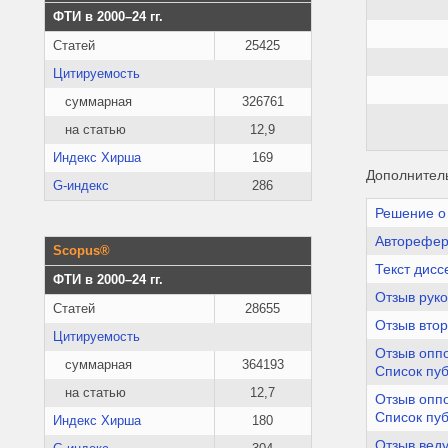
ФТИ в 2000–24 гг.
Статей
25425
Цитируемость
суммарная
326761
на статью
12,9
Индекс Хирша
169
Дополнител
G-индекс
286
Решение о
Авторефер
Scopus®
Текст дисс
ФТИ в 2000–24 гг.
Отзыв рук
Статей
28655
Отзыв втор
Цитируемость
Отзыв опп
суммарная
364193
Список пу
на статью
12,7
Отзыв опп
Список пу
Индекс Хирша
180
Отзыв вед