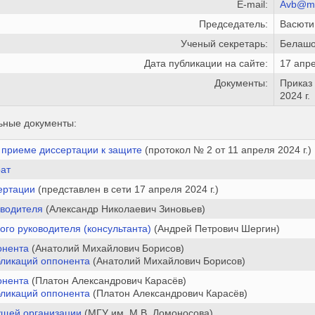
E-mail:
Avb@mai
Председатель:
Васюти
Ученый секретарь:
Белашо
Дата публикации на сайте:
17 апре
Документы:
Приказ
2024 г.
ьные документы:
 приеме диссертации к защите
(протокол № 2 от 11 апреля 2024 г.)
ат
ертации
(представлен в сети 17 апреля 2024 г.)
оводителя
(Александр Николаевич Зиновьев)
ого руководителя (консультанта)
(Андрей Петрович Шергин)
онента
(Анатолий Михайлович Борисов)
бликаций оппонента
(Анатолий Михайлович Борисов)
онента
(Платон Александрович Карасёв)
бликаций оппонента
(Платон Александрович Карасёв)
ущей организации
(МГУ им. М.В. Ломоносова)