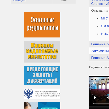
G-индекс
304
Список пу
Отзывы на
МГУ 
ЯФ 
НИФ
Решение с
Заключени
Решение А
Видеозапис