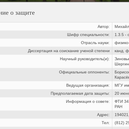
ние о защите
Автор:
Михайл
Шифр специальности:
1.3.5 -
Отрасль науки:
физико
Диссертация на соискание ученой степени
канд. ф
Научный руководитель(и):
Зиновье
Шергин
Официальные оппоненты:
Борисо
Карасёв
Ведущая организация:
МГУ им
Предполагаемая дата защиты:
20 июня
Информация о совете:
ФТИ 34
РАН
Адрес:
194021,
Тел:
(812) 2