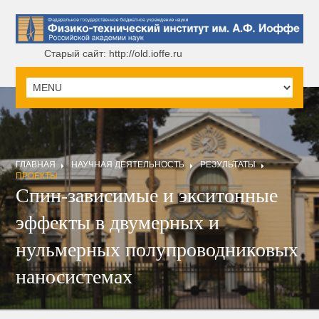
Старый сайт: http://old.ioffe.ru
ГЛАВНАЯ
НАУЧНАЯ ДЕЯТЕЛЬНОСТЬ
РЕЗУЛЬТАТЫ
ПРОЕКТЫ
Спин-зависимые и экситонные
эффекты в двумерных и
нульмерных полупроводниковых
наносистемах