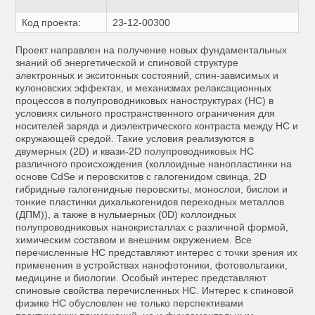
Код проекта:
23-12-00300
Проект направлен на получение новых фундаментальных
знаний об энергетической и спиновой структуре
электронных и экситонных состояний, спин-зависимых и
кулоновских эффектах, и механизмах релаксационных
процессов в полупроводниковых наноструктурах (НС) в
условиях сильного пространственного ограничения для
носителей заряда и диэлектрического контраста между НС и
окружающей средой. Такие условия реализуются в
двумерных (2D) и квази-2D полупроводниковых НС
различного происхождения (коллоидные нанопластинки на
основе CdSe и перовскитов c галогенидом свинца, 2D
гибридные галогенидные перовскиты, монослои, бислои и
тонкие пластинки дихалькогенидов переходных металлов
(ДПМ)), а также в нульмерных (0D) коллоидных
полупроводниковых нанокристаллах с различной формой,
химическим составом и внешним окружением. Все
перечисленные НС представляют интерес с точки зрения их
применения в устройствах нанофотоники, фотовольтаики,
медицине и биологии. Особый интерес представляют
спиновые свойства перечисленных НС. Интерес к спиновой
физике НС обусловлен не только перспективами