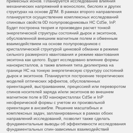
примесных ионов. Планируется исследование влияния
механических напряжений в монослоях, бислоях и других
структурах на основе ДПМ. В рамках второго направления
планируется осуществление комплексных исследований
спиновых свойств 0D полупроводниковых НС CdSe, InP.
Будет построена теория и произведен расчет тонкой
энергетической структуры состояний дырок и экситонов,
обусловленной внешним магнитным полем и обменным
взаимодействием на основе полупроводников с
кристаллической структурой цинковой обманки в режиме
сильного размерного квантования и режиме квантования
экситона как целого. Будет исследовано влияние формы
нанокристаллов, а также влияния типа диэлектрика на
границе НС на тонкую энергетическую структуру состояний
дырок и экситонов. Планируется построение теоретических
моделей оптических эффектов, обусловленных
ориентацией, выстраиванием, прецессией или переворотом
спинов носителей заряда и/или экситонов во внешнем
магнитном поле в 0D нанокристаллах CdSe и InP
несферической формы с учетом их произвольной
ориентации в ансамбле. Решение масштабных и
комплексных задач, запланированных в рамках обоих
направлений исследований, позволит также сделать
фундаментальные выводы об эффективности исследования
фундаментальных спин-зависимых взаимодействий