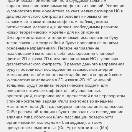
практических применений, но и фундаментальным
характером спин-зависимых эффектов и явлений. Усиление
кулоновского взаимодействия за счет малых размеров НС и
диэлектрического контраста приводит к новым спин-
зависимым и экситонным эффектам, наблюдаемым
оптическими методами, и делает необходимым развитие
новых теоретических моделей для их описания.
Экспериментальные и теоретические исследования будут
тесно связаны между собой и будут проводиться по двум
основным направлениям. Первое направление
исследований включает в себя исследования спиновой
физики 2D и квази-2D полупроводниковых НС в условиях
диэлектрического контраста. В рамках данного направления
будут проводиться исследования взаимосвязи энергии
межчастичного обменного ваимодействия с энергией связи
кулоновских комплексов в 2D и квази-2D НС конечной
толщины. Будут развиты теоретические модели для
описания оптических эффектов, обусловленных
ориентацией, выстраиванием, прецессией или переворотом
спинов носителей заряда и/или экситонов во внешнем
магнитном поле. Для коллоидных нанопластинок на основе
CdSe различной толщины будет проводиться исследование
влияния типа оболочки и/или пассивации поверхности
органическими молекулами (лигандами), а также
присутствие немагнитных (Cu, Ag) и магнитных (Mn)