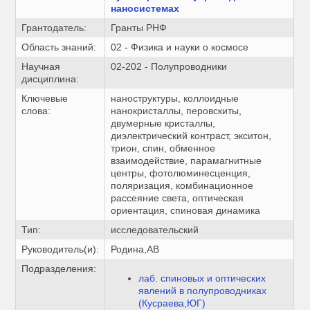
наносистемах
Грантодатель:
Гранты РНФ
Область знаний:
02 - Физика и науки о космосе
Научная
02-202 - Полупроводники
дисциплина:
Ключевые
наноструктуры, коллоидные
слова:
нанокристаллы, перовскиты,
двумерные кристаллы,
диэлектрический контраст, экситон,
трион, спин, обменное
взаимодействие, парамагнитные
центры, фотолюминесценция,
поляризация, комбинационное
рассеяние света, оптическая
ориентация, спиновая динамика
Тип:
исследовательский
Руководитель(и):
Родина,АВ
Подразделения:
лаб. спиновых и оптических
явлений в полупроводниках
(Кусраева,ЮГ)