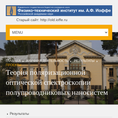
Старый сайт: http://old.ioffe.ru
ГЛАВНАЯ
НАУЧНАЯ ДЕЯТЕЛЬНОСТЬ
РЕЗУЛЬТАТЫ
ПРОЕКТЫ
Теория поляризационной
оптической спектроскопии
полупроводниковых наносистем
Результаты