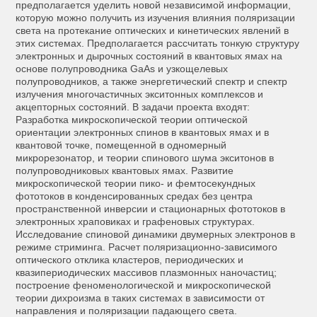
предполагается уделить новой независимой информации,
которую можно получить из изучения влияния поляризации
света на протекание оптических и кинетических явлений в
этих системах. Предполагается рассчитать тонкую структуру
электронных и дырочных состояний в квантовых ямах на
основе полупроводника GaAs и узкощелевых
полупроводников, а также энергетический спектр и спектр
излучения многочастичных экситонных комплексов и
акцепторных состояний. В задачи проекта входят:
Разработка микроскопической теории оптической
ориентации электронных спинов в квантовых ямах и в
квантовой точке, помещенной в одномерный
микрорезонатор, и теории спинового шума экситонов в
полупроводниковых квантовых ямах. Развитие
микроскопической теории пико- и фемтосекундных
фототоков в конденсированных средах без центра
пространственной инверсии и стационарных фототоков в
электронных храповиках и графеновых структурах.
Исследование спиновой динамики двумерных электронов в
режиме стриминга. Расчет поляризационно-зависимого
оптического отклика кластеров, периодических и
квазипериодических массивов плазмонных наночастиц;
построение феноменологической и микроскопической
теории дихроизма в таких системах в зависимости от
направления и поляризации падающего света.