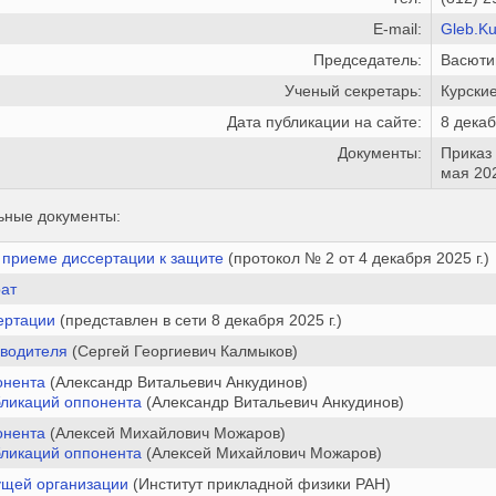
E-mail:
Gleb.Ku
Председатель:
Васюти
Ученый секретарь:
Курские
Дата публикации на сайте:
8 декаб
Документы:
Приказ
мая 202
ьные документы:
 приеме диссертации к защите
(протокол № 2 от 4 декабря 2025 г.)
ат
ертации
(представлен в сети 8 декабря 2025 г.)
оводителя
(Сергей Георгиевич Калмыков)
онента
(Александр Витальевич Анкудинов)
бликаций оппонента
(Александр Витальевич Анкудинов)
онента
(Алексей Михайлович Можаров)
бликаций оппонента
(Алексей Михайлович Можаров)
ущей организации
(Институт прикладной физики РАН)