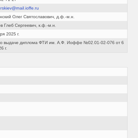
rskiev@mail.ioffe.ru
нский Олег Святославович, д.ф.-м.н.
в Глеб Сергеевич, к.ф.-м.н.
ря 2025 г.
 о выдаче диплома ФТИ им. А.Ф. Иоффе №02.01-02-076 от 6
6 г.