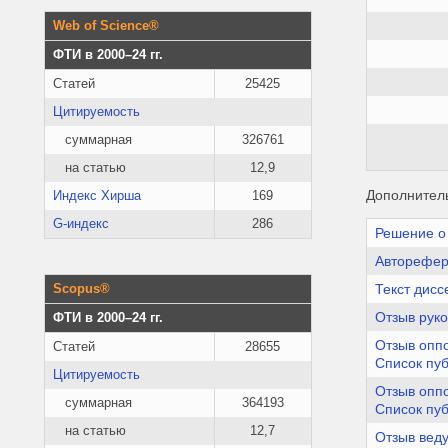
Web of Science®
ФТИ в 2000–24 гг.
Статей
25425
Цитируемость
суммарная
326761
на статью
12,9
Дополнител
Индекс Хирша
169
G-индекс
286
Решение о
Авторефер
Текст дисс
Scopus®
Отзыв рук
ФТИ в 2000–24 гг.
Отзыв опп
Статей
28655
Список пу
Цитируемость
Отзыв опп
суммарная
364193
Список пу
на статью
12,7
Отзыв вед