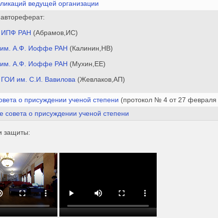
бликаций ведущей организации
 автореферат:
 ИПФ РАН
(Абрамов,ИС)
им. А.Ф. Иоффе РАН
(Калинин,НВ)
им. А.Ф. Иоффе РАН
(Мухин,ЕЕ)
ГОИ им. С.И. Вавилова
(Жевлаков,АП)
овета о присуждении ученой степени
(протокол № 4 от 27 февраля 
е совета о присуждении ученой степени
и защиты: