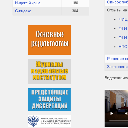
Список пу
Индекс Хирша
180
Отзывы на
G-индекс
304
ФИЦ
ФТИ 
ФТИ 
НПО 
Решение с
Заключени
Видеозапис