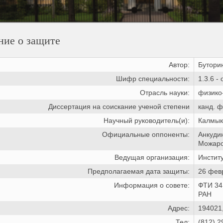
ние о защите
Автор:
Бутори
Шифр специальности:
1.3.6 -
Отрасль науки:
физико
Диссертация на соискание ученой степени
канд. ф
Научный руководитель(и):
Калмыко
Официальные оппоненты:
Анкудин
Можаро
Ведущая организация:
Инстит
Предполагаемая дата защиты:
26 февр
Информация о совете:
ФТИ 34
РАН
Адрес:
194021,
Тел:
(812) 2