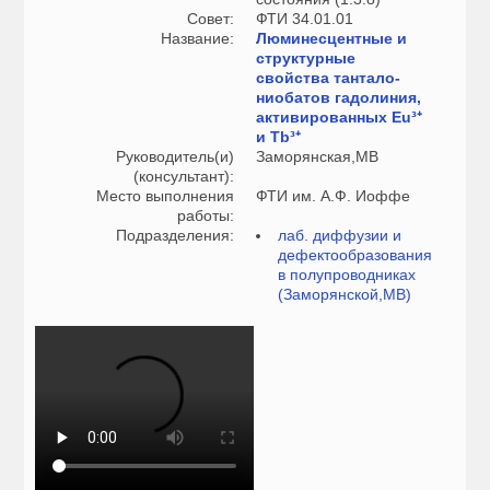
Совет:
ФТИ 34.01.01
Название:
Люминесцентные и
структурные
свойства тантало-
ниобатов гадолиния,
активированных Eu³⁺
и Tb³⁺
Руководитель(и)
Заморянская,МВ
(консультант):
Место выполнения
ФТИ им. А.Ф. Иоффе
работы:
Подразделения:
лаб. диффузии и
дефектообразования
в полупроводниках
(Заморянской,МВ)