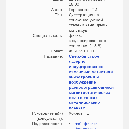
15:00
Автор:
Геревенков,ПИ
Тип:
Диссертация на
соискание ученой
степени
канд. физ.-
мат. наук
Специальность:
физика
конденсированного
состояния (1.3.8)
Совет:
ФТИ 34.01.01
Название:
Сверхбыстрое
лазерно-
индуцированное
изменение магнитной
анизотропии и
возбуждение
распространяющихся
магнитостатических
волн в тонких
металлических
пленках
Руководитель(и)
Хохлов,НЕ
(консультант):
Подразделения:
лаб. физики
ферроиков