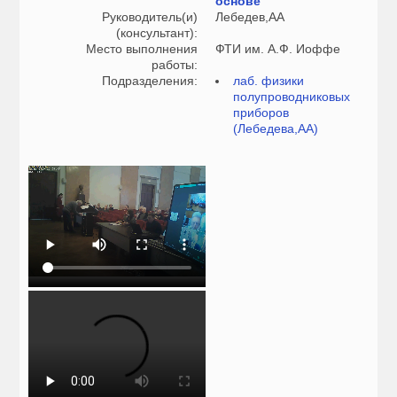
основе
Руководитель(и)
Лебедев,АА
(консультант):
Место выполнения
ФТИ им. А.Ф. Иоффе
работы:
Подразделения:
лаб. физики
полупроводниковых
приборов
(Лебедева,АА)