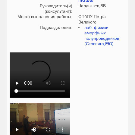
InGaAs
Руководитель(и)
Чалдышев,ВВ
(консультант):
Место выполнения работы:
СПбПУ Петра
Великого
Подразделения:
лаб. физики
аморфных
полупроводников
(Стовпяга,ЕЮ)