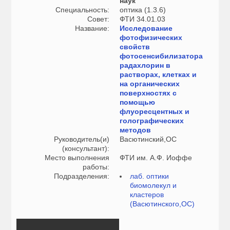
наук
Специальность:
оптика (1.3.6)
Совет:
ФТИ 34.01.03
Название:
Исследование
фотофизических
свойств
фотосенсибилизатора
радахлорин в
растворах, клетках и
на органических
поверхностях с
помощью
флуоресцентных и
голографических
методов
Руководитель(и)
Васютинский,ОС
(консультант):
Место выполнения
ФТИ им. А.Ф. Иоффе
работы:
Подразделения:
лаб. оптики
биомолекул и
кластеров
(Васютинского,ОС)