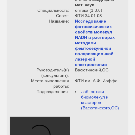
мат. наук
Специальность:
оптика (1.3.6)
Совет:
ФТИ 34.01.03
Название:
Исследование
фотофизических
свойств молекул
NADH в растворах
методами
фемтосекундной
поляризационной
лазерной
спектроскопии
Руководитель(и)
Васютинский,ОС
(консультант):
Место выполнения
ФТИ им. А.Ф. Иоффе
работы:
Подразделения:
лаб. оптики
биомолекул и
кластеров
(Васютинского,ОС)