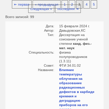
⇤ первая
« предыдущая
1
2
3
4
5
следующая »
последняя ⇥
Всего записей: 99
Дата:
15 февраля 2024 г.
Автор:
Давыдовская,КС
Тип:
Диссертация на
соискание ученой
степени
канд. физ.-
мат. наук
Специальность:
физика
полупроводников
(1.3.11)
Совет:
ФТИ 34.01.02
Название:
Влияние
температуры
облучения на
образование
радиационных
дефектов в карбиде
кремния и
деградацию
приборов на его