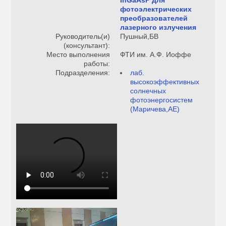
InGaAsP для
фотоэлектрических
преобразователей
лазерного излучения
Руководитель(и)
Пушный,БВ
(консультант):
Место выполнения
ФТИ им. А.Ф. Иоффе
работы:
Подразделения:
лаб.
высокоэффективных
солнечных
фотоэнергосистем
(Маричева,АЕ)